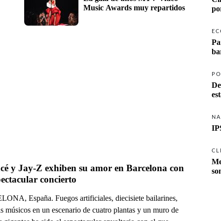
Music Awards muy repartidos
po
EC
Pa
ba
PO
De
es
NA
IP
CL
Me
cé y Jay-Z exhiben su amor en Barcelona con 
so
ectacular concierto
NA, España. Fuegos artificiales, diecisiete bailarines,
is músicos en un escenario de cuatro plantas y un muro de