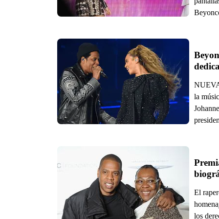
pantalla
Beyoncé
Beyonc
dedic
NUEVA Y
la músic
Johanne
preside
Premi
biográ
El rape
homenaj
los der