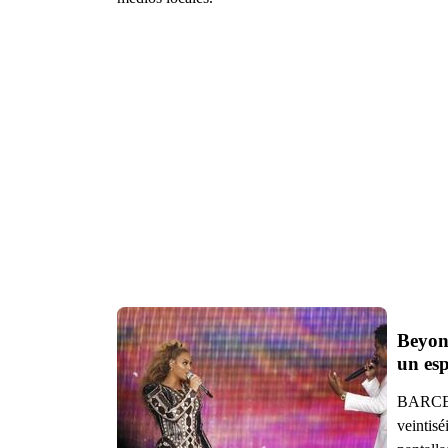
Beyon
un esp
BARCELO
veintisé