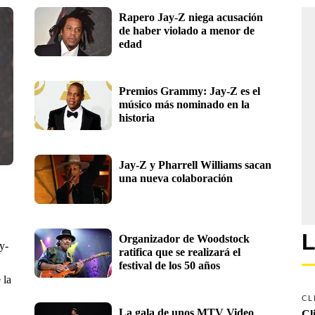
Rapero Jay-Z niega acusación 
de haber violado a menor de 
edad
Premios Grammy: Jay-Z es el 
músico más nominado en la  
historia
Jay-Z y Pharrell Williams sacan 
una nueva colaboración
L
Organizador de Woodstock 
y-
ratifica que se realizará el 
festival de los 50 años
 la
CL
La gala de unos MTV Video 
Cl