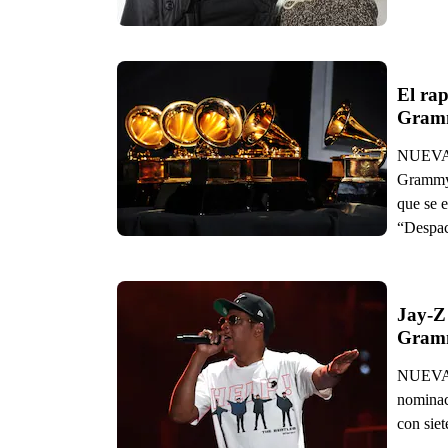
El rap
Gram
NUEVA Y
Grammy,
que se 
“Despaci
Jay-Z 
Gram
NUEVA Y
nominac
con sie