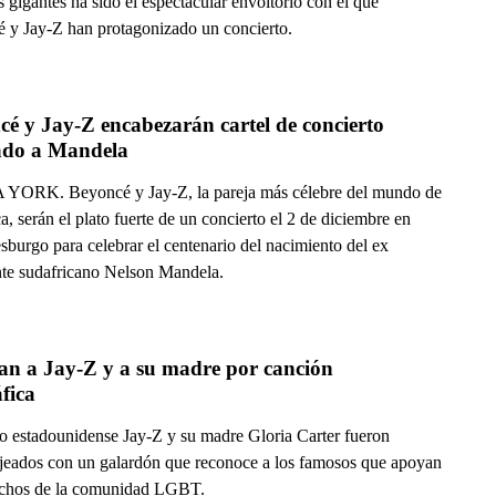
s gigantes ha sido el espectacular envoltorio con el que
 y Jay-Z han protagonizado un concierto.
é y Jay-Z encabezarán cartel de concierto 
ado a Mandela
ORK. Beyoncé y Jay-Z, la pareja más célebre del mundo de
a, serán el plato fuerte de un concierto el 2 de diciembre en
sburgo para celebrar el centenario del nacimiento del ex
nte sudafricano Nelson Mandela.
an a Jay-Z y a su madre por canción 
fica
ro estadounidense Jay-Z y su madre Gloria Carter fueron
eados con un galardón que reconoce a los famosos que apoyan
echos de la comunidad LGBT.