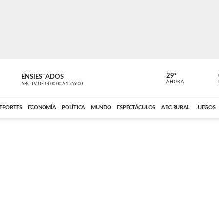
29º
ENSIESTADOS
PERIODÍST
AHORA
ABC TV
DE
14:00:00
A
15:59:00
ABC CARDINAL 
EPORTES
ECONOMÍA
POLÍTICA
MUNDO
ESPECTÁCULOS
ABC RURAL
JUEGOS