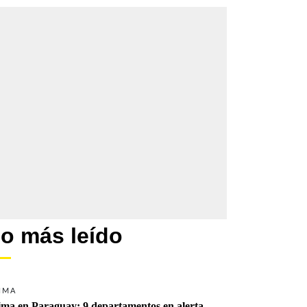
o más leído
IMA
ima en Paraguay: 9 departamentos en alerta 