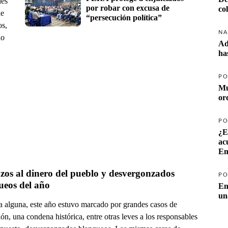
les
por robar con excusa de 
co
de
“persecución política” 
os,
NA
io
Ad
ha
PO
Mu
or
PO
¿E
ac
Em
os al dinero del pueblo y desvergonzados 
PO
ueos del año
En
un
a alguna, este año estuvo marcado por grandes casos de
ón, una condena histórica, entre otras leves a los responsables