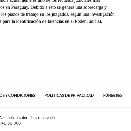
ncia actualmente es uno de los recursos judiciales más
ados en Paraguay. Debido a esto se genera una sobrecarga y
los plazos de trabajo en los juzgados, según una investigación
a para la identificación de falencias en el Poder Judicial.
OS Y CONDICIONES
POLITICAS DE PRIVACIDAD
FÚNEBRES
A.
- Todos los derechos reservados
l: 41-51-000