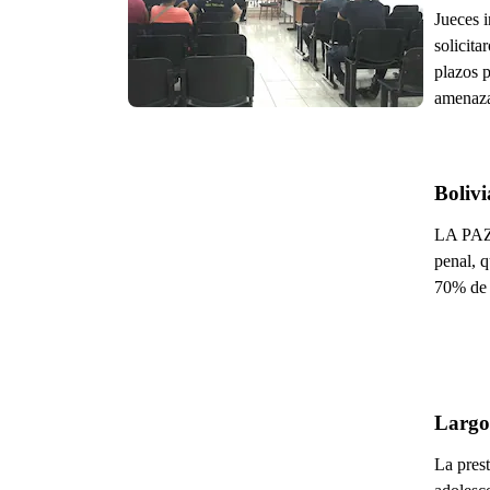
Jueces 
solicita
plazos p
amenaza
Bolivi
LA PAZ 
penal, q
70% de l
Largos
La prest