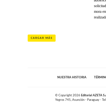
adolesce
solicit
mora en 
realizad
CARGAR MÁS
NUESTRA HISTORIA
TÉRMIN
© Copyright
2026
Editorial AZETA S.
Yegros 745, Asunción - Paraguay - Te