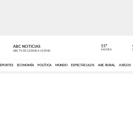
15º
ABC NOTICIAS
CARDINAL 
AHORA
ABC TV
DE
12:00:00
A
13:59:00
ABC CARDINAL 
EPORTES
ECONOMÍA
POLÍTICA
MUNDO
ESPECTÁCULOS
ABC RURAL
JUEGOS