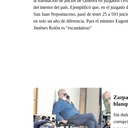
la tramitación de juicios de Quiebra en juzgados civi
del interior del país. Ejemplificó que, en el juzgado 
San Juan Nepomuceno, pasó de tener 25 a 593 juici
en solo un año de diferencia. Para el ministro Eugen
Jiménes Rolón es “escandaloso”
Zarpaz
blanq
Sin dud
corrupci