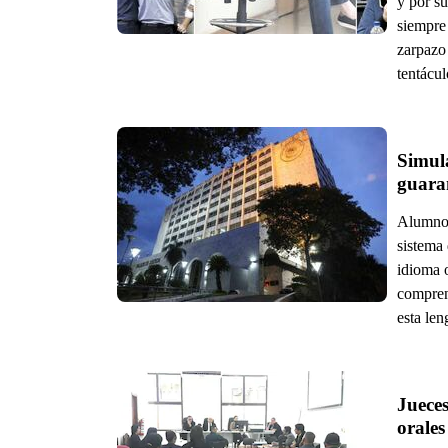
y por s
siempre 
zarpazo
tentácul
Simula
guaran
Alumnos 
sistema 
idioma o
comprens
esta len
Jueces
orales