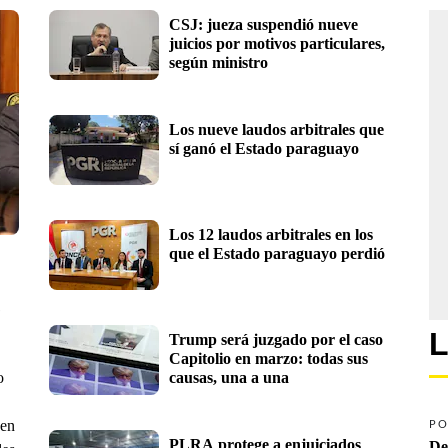
CSJ: jueza suspendió nueve 
juicios por motivos particulares, 
según ministro 
Los nueve laudos arbitrales que 
sí ganó el Estado paraguayo
Los 12 laudos arbitrales en los 
que el Estado paraguayo perdió
 
L
Trump será juzgado por el caso 
Capitolio en marzo: todas sus 
o
causas, una a una 
 en
PO
PLRA protege a enjuiciados 
De