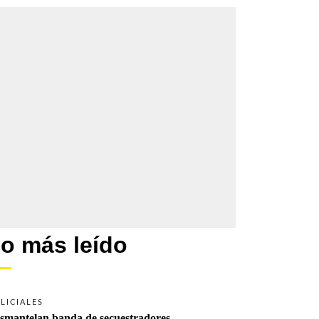
o más leído
LICIALES
smantelan banda de secuestradores 