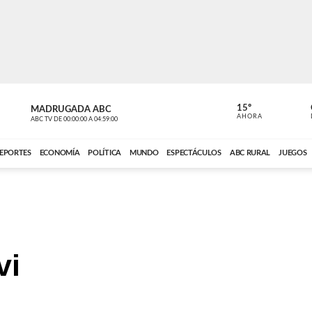
15º
MADRUGADA ABC
MADRUGAD
AHORA
ABC TV
DE
00:00:00
A
04:59:00
ABC CARDINAL 
EPORTES
ECONOMÍA
POLÍTICA
MUNDO
ESPECTÁCULOS
ABC RURAL
JUEGOS
vi