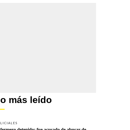
o más leído
LICIALES
fermero detenido: fue acusado de abusar de 