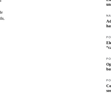
a
un
de
NA
da,
Ad
ha
PO
El
PO
Op
ba
PO
Co
so