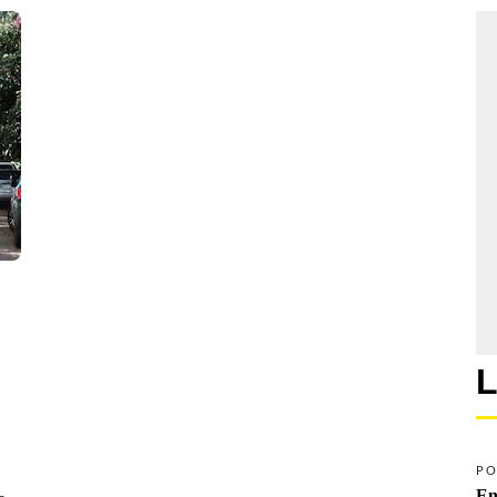
L
PO
En