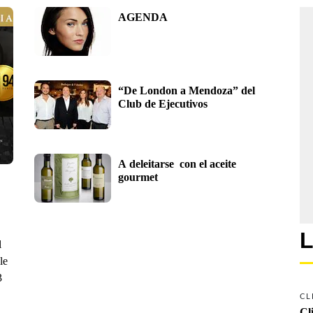
AGENDA
“De London a Mendoza” del 
Club de Ejecutivos
A deleitarse  con el aceite 
gourmet
L
l
le
3
CL
Cl