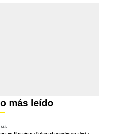
o más leído
IMA
ima en Paraguay: 9 departamentos en alerta 