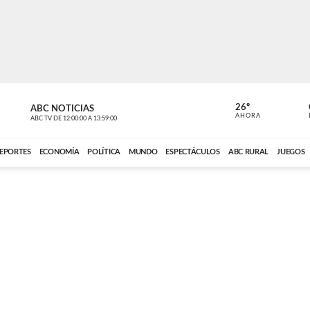
26º
ABC NOTICIAS
CARDINAL 
AHORA
ABC TV
DE
12:00:00
A
13:59:00
ABC CARDINAL 
EPORTES
ECONOMÍA
POLÍTICA
MUNDO
ESPECTÁCULOS
ABC RURAL
JUEGOS