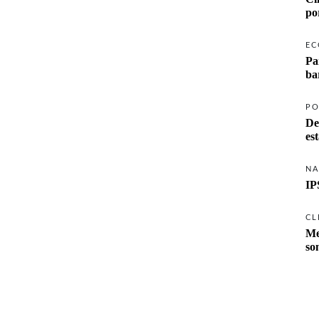
po
EC
Pa
ba
PO
De
es
NA
IP
CL
Me
so