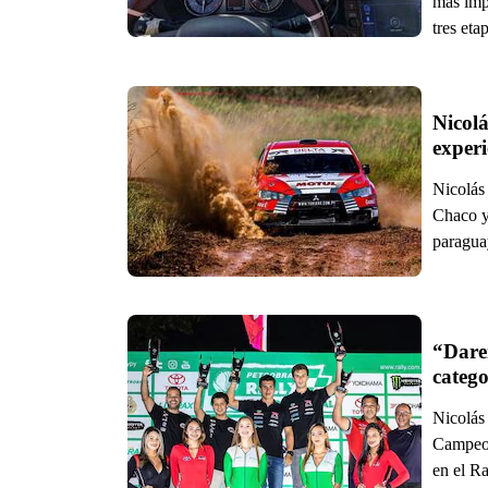
más impo
tres eta
Nicolá
experi
Nicolás
Chaco y
paragua
“Dare
catego
Nicolás 
Campeon
en el Ra