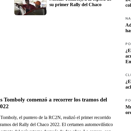
su primer Rally del Chaco
co
NA
Ad
ha
PO
¿E
ac
Em
CL
¿E
ac
s Tomboly comenzó a recorrer los tramos del 
PO
022
Mu
or
 Tomboly, el puntero de la RC2N, realizó el primer recorrido
 tramos del Rally del Chaco 2022. El certamen automovilístico