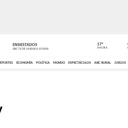
17º
ENSIESTADOS
PERIODÍST
AHORA
ABC TV
DE
14:00:00
A
15:59:00
ABC CARDINAL 
EPORTES
ECONOMÍA
POLÍTICA
MUNDO
ESPECTÁCULOS
ABC RURAL
JUEGOS
y