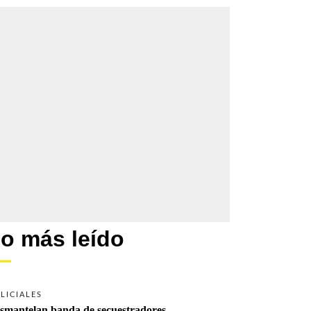
o más leído
LICIALES
smantelan banda de secuestradores 