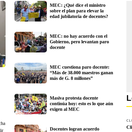
MEC: ¿Qué dice el ministro 
sobre el plan para elevar la 
edad jubilatoria de docentes?
MEC: no hay acuerdo con el 
Gobierno, pero levantan paro 
docente
MEC cuestiona paro docente: 
“Más de 38.000 maestros ganan 
más de G. 8 millones”
L
Masiva protesta docente 
continúa hoy: esto es lo que aún 
exigen al MEC
CL
cha
Cl
Docentes logran acuerdo 
ir