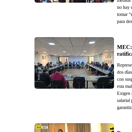
medida 
no hay 
tomar “
para des
MEC: 
ratifi
Represen
dos días
con sus
esta ma
Exigen i
salarial
garantiz