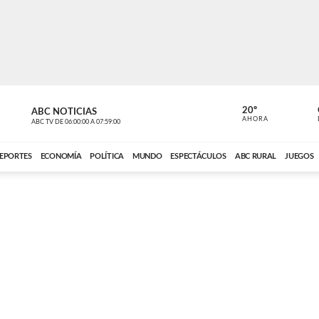
20º
ABC NOTICIAS
LA PRIMER
AHORA
ABC TV
DE
06:00:00
A
07:59:00
ABC CARDINAL 
EPORTES
ECONOMÍA
POLÍTICA
MUNDO
ESPECTÁCULOS
ABC RURAL
JUEGOS