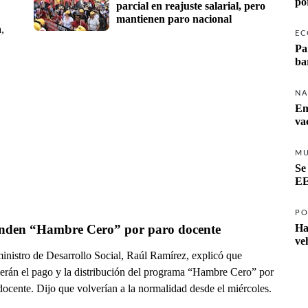
po
parcial en reajuste salarial, pero 
mantienen paro nacional
,
EC
Pa
ba
NA
Em
va
M
Se
EE
PO
nden “Hambre Cero” por paro docente
Ha
ve
ministro de Desarrollo Social, Raúl Ramírez, explicó que
erán el pago y la distribución del programa “Hambre Cero” por
docente. Dijo que volverían a la normalidad desde el miércoles.