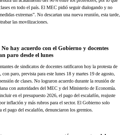
tendrá un acatamiento del 90% entre los profesores, por lo que
clases en todo el país. El MEC pidió seguir dialogando y no
medidas extremas”. No descartan una nueva reunión, esta tarde,
trabar las movilizaciones.
No hay acuerdo con el Gobierno y docentes 
can paro desde el lunes
tantes de sindicatos de docentes ratificaron hoy la protesta de
, con paro, prevista para este lunes 18 y martes 19 de agosto,
pensión de clases. No lograron acuerdo durante la reunión de
ñana con autoridades del MEC y del Ministerio de Economía.
ncluir en el presupuesto 2026, el pago del escalafón, reajuste
 por inflación y más rubros para el sector. El Gobierno solo
a el pago del escalafón, denunciaron los gremios.