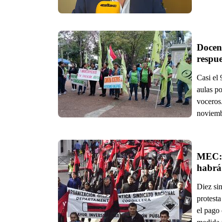
Docent
respue
Casi el 
aulas po
voceros.
noviembr
MEC: d
habrá 
Diez sin
protesta
el pago