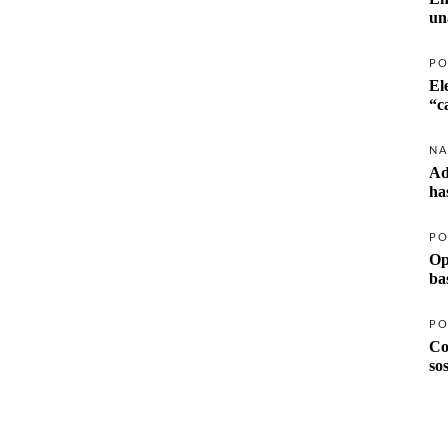
un
PO
El
NA
Ad
ha
PO
Op
ba
PO
Co
so