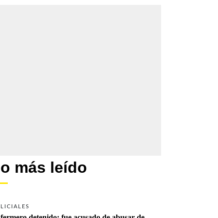
o más leído
LICIALES
fermero detenido: fue acusado de abusar de 