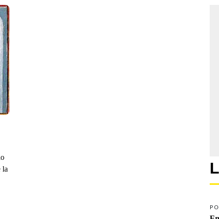
io
L
 la
PO
En