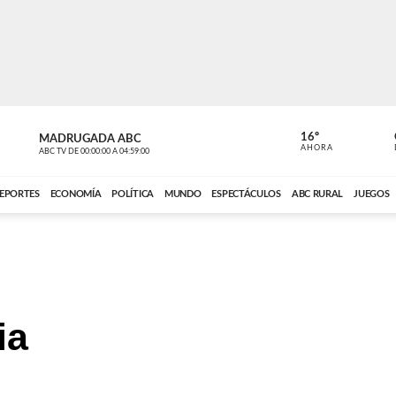
16º
MADRUGADA ABC
MADRUGAD
AHORA
ABC TV
DE
00:00:00
A
04:59:00
ABC CARDINAL 
EPORTES
ECONOMÍA
POLÍTICA
MUNDO
ESPECTÁCULOS
ABC RURAL
JUEGOS
ia