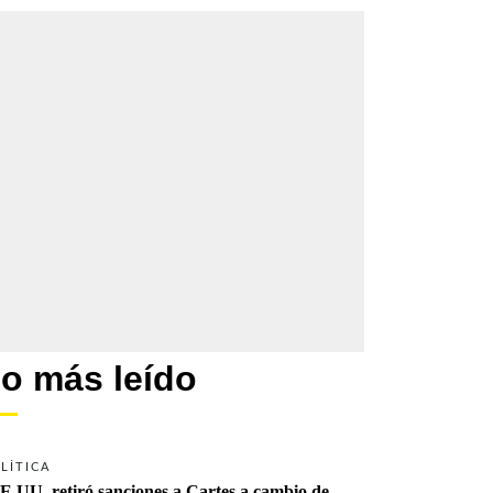
o más leído
LÍTICA
E.UU. retiró sanciones a Cartes a cambio de 