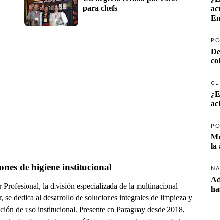
para chefs
ac
Em
PO
De
co
CL
¿E
ac
PO
Mu
la
ones de higiene institucional
NA
Ad
 Profesional, la división especializada de la multinacional
ha
, se dedica al desarrollo de soluciones integrales de limpieza y
ción de uso institucional. Presente en Paraguay desde 2018,