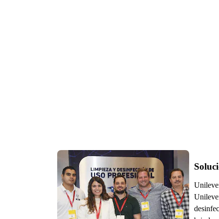
Soluci
Unilever
Unilever
desinfec