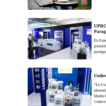
UPRO r
Parag
En Expo
portafol
prestig
Unilev
“En Uni
alternat
Martín 
Unileve