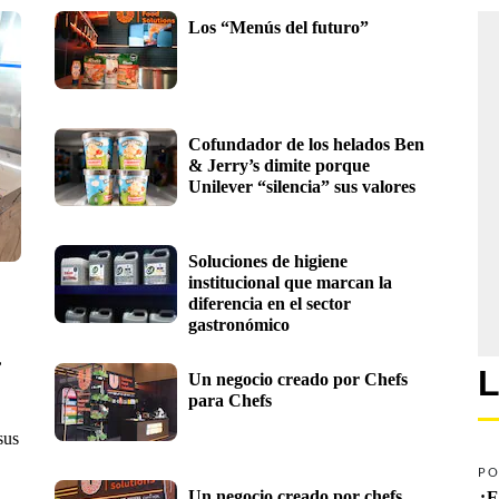
Los “Menús del futuro”
Cofundador de los helados Ben 
& Jerry’s dimite porque 
Unilever “silencia” sus valores
Soluciones de higiene 
institucional que marcan la 
diferencia en el sector 
gastronómico
,
L
Un negocio creado por Chefs 
para Chefs
sus
PO
Un negocio creado por chefs 
¿E