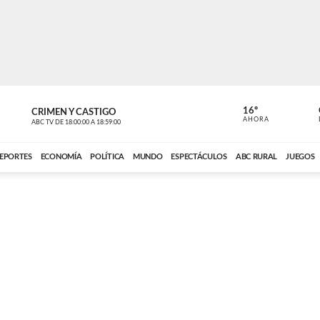
16º
CRIMEN Y CASTIGO
NOTICIERO
AHORA
ABC TV
DE
18:00:00
A
18:59:00
ABC CARDINAL 
EPORTES
ECONOMÍA
POLÍTICA
MUNDO
ESPECTÁCULOS
ABC RURAL
JUEGOS