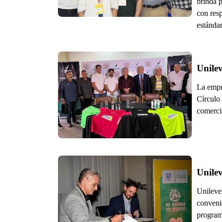
brinda p
con res
estándar
Unilev
La empr
Círculo
comercia
Unilev
Unileve
convenio
program