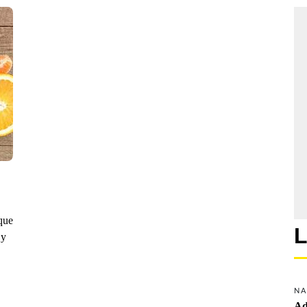
que
L
 y
NA
Ad