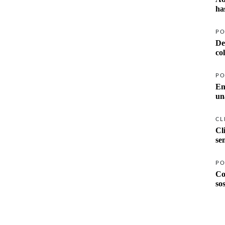
ha
PO
De
co
PO
En
un
CL
Cl
se
PO
Co
so