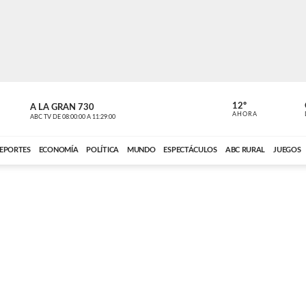
12º
A LA GRAN 730
A LA GRAN 
AHORA
ABC TV
DE
08:00:00
A
11:29:00
ABC CARDINAL 
EPORTES
ECONOMÍA
POLÍTICA
MUNDO
ESPECTÁCULOS
ABC RURAL
JUEGOS