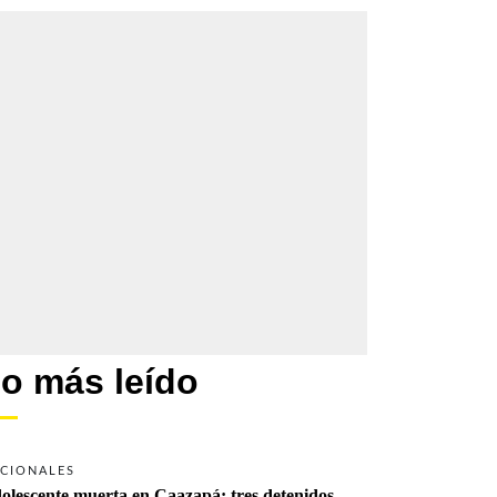
o más leído
CIONALES
olescente muerta en Caazapá: tres detenidos 