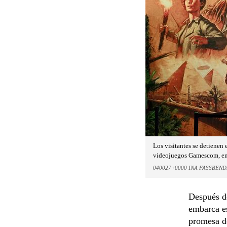
Los visitantes se detienen 
videojuegos Gamescom, en
040027+0000 INA FASSBEN
Después de
embarca es
promesa de