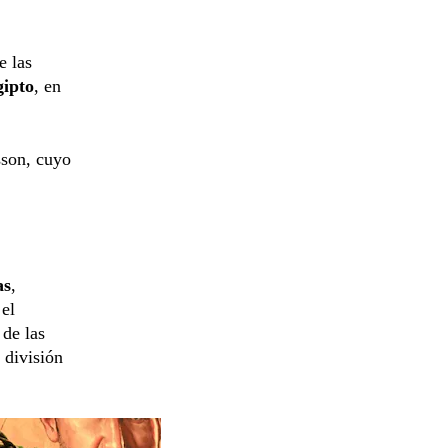
e las
gipto
, en
sson, cuyo
as
,
 el
 de las
a división