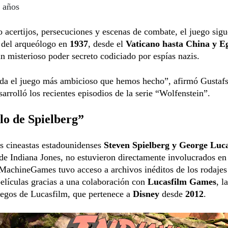
 años
 acertijos, persecuciones y escenas de combate, el juego sigu
s del arqueólogo en
1937
, desde el
Vaticano hasta China y E
n misterioso poder secreto codiciado por espías nazis.
uda el juego más ambicioso que hemos hecho”, afirmó Gustaf
sarrolló los recientes episodios de la serie “Wolfenstein”.
ilo de Spielberg”
s cineastas estadounidenses
Steven Spielberg y George Luc
de Indiana Jones, no estuvieron directamente involucrados en
MachineGames tuvo acceso a archivos inéditos de los rodajes
elículas gracias a una colaboración con
Lucasfilm Games
, l
uegos de Lucasfilm, que pertenece a
Disney
desde
2012
.