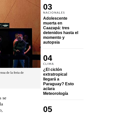
03
NACIONALES
Adolescente 
muerta en 
Caazapá: tres 
detenidos hasta el 
momento y 
autopsia
04
CLIMA
¿El ciclón 
nsa de la feria de
extratropical 
llegará a 
Paraguay? Esto 
aclara 
Meteorología
s se
la
05
o,