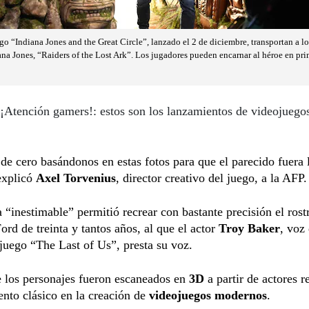
o “Indiana Jones and the Great Circle”, lanzado el 2 de diciembre, transportan a lo
ana Jones, “Raiders of the Lost Ark”. Los jugadores pueden encarnar al héroe en pri
¡Atención gamers!: estos son los lanzamientos de videojuegos
de cero basándonos en estas fotos para que el parecido fuera 
explicó
Axel Torvenius
, director creativo del juego, a la AFP.
 “inestimable” permitió recrear con bastante precisión el rost
ord de treinta y tantos años, al que el actor
Troy Baker
, voz
 juego “The Last of Us”, presta su voz.
e los personajes fueron escaneados en
3D
a partir de actores r
nto clásico en la creación de
videojuegos modernos
.