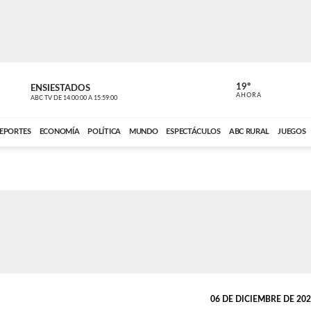
19º
ENSIESTADOS
PERIODÍST
AHORA
ABC TV
DE
14:00:00
A
15:59:00
ABC CARDINAL 
EPORTES
ECONOMÍA
POLÍTICA
MUNDO
ESPECTÁCULOS
ABC RURAL
JUEGOS
06 DE DICIEMBRE DE 2024