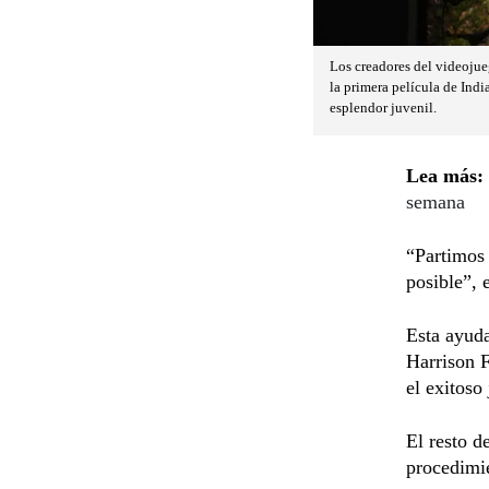
Los creadores del videojueg
la primera película de Indi
esplendor juvenil.
Lea más:
semana
“Partimos 
posible”, 
Esta ayuda
Harrison F
el exitoso
El resto d
procedimie