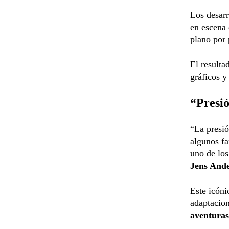
Los desarr
en escena 
plano por 
El resulta
gráficos y
“Presi
“La presi
algunos fa
uno de los
Jens And
Este icóni
adaptacion
aventuras