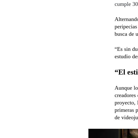
cumple 30
Alternando
peripecia
busca de u
“Es sin d
estudio de
“El est
Aunque lo
creadores 
proyecto, 
primeras p
de videoj