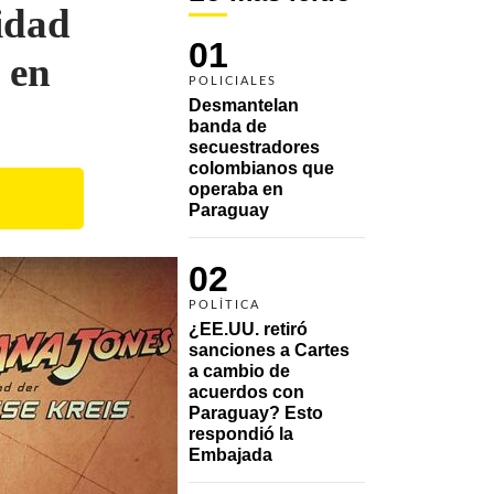
idad
01
 en
POLICIALES
Desmantelan 
banda de 
secuestradores 
colombianos que 
operaba en 
Paraguay
02
POLÍTICA
¿EE.UU. retiró 
sanciones a Cartes 
a cambio de 
acuerdos con 
Paraguay? Esto 
respondió la 
Embajada