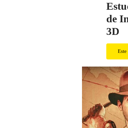
Estu
de I
3D
Este 