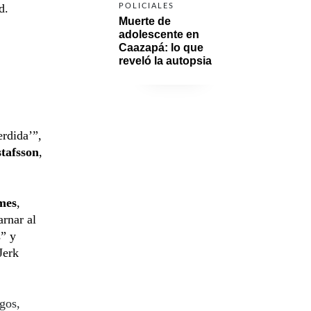
d.
POLICIALES
Muerte de 
adolescente en 
Caazapá: lo que 
reveló la autopsia
erdida’”,
tafsson
,
mes
,
arnar al
s” y
Jerk
egos,