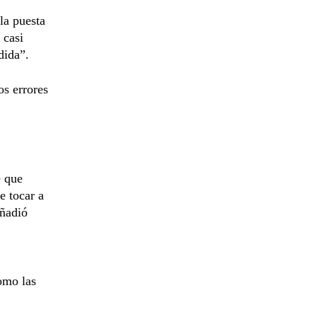
la puesta
 casi
dida”.
os errores
e que
e tocar a
añadió
omo las