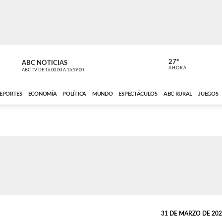
27º
ABC NOTICIAS
ANCHO PER
AHORA
ABC TV
DE
16:00:00
A
16:59:00
ABC CARDINAL 
EPORTES
ECONOMÍA
POLÍTICA
MUNDO
ESPECTÁCULOS
ABC RURAL
JUEGOS
31 DE MARZO DE 2022