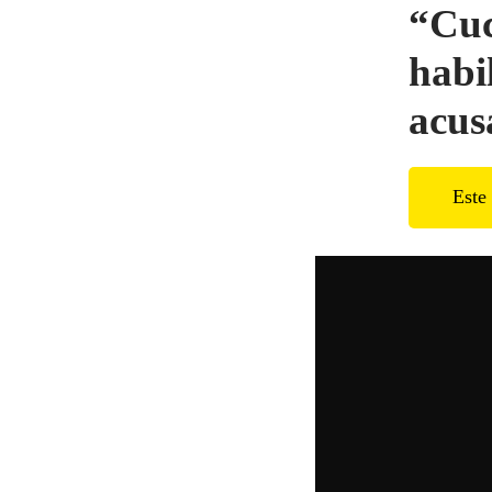
“Cuc
habil
acus
Este 