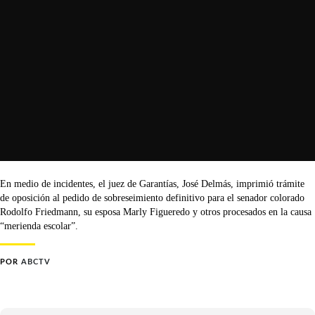
En medio de incidentes, el juez de Garantías, José Delmás, imprimió trámite
de oposición al pedido de sobreseimiento definitivo para el senador colorado
Rodolfo Friedmann, su esposa Marly Figueredo y otros procesados en la causa
“merienda escolar”.
POR
ABCTV