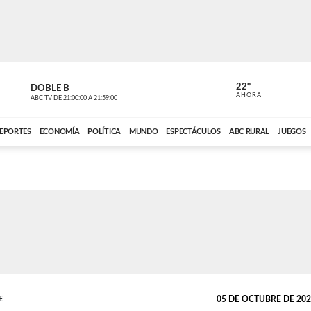
22º
DOBLE B
DE TODO 
AHORA
ABC TV
DE
21:00:00
A
21:59:00
ABC CARDINAL 
EPORTES
ECONOMÍA
POLÍTICA
MUNDO
ESPECTÁCULOS
ABC RURAL
JUEGOS
E
05 DE OCTUBRE DE 2020