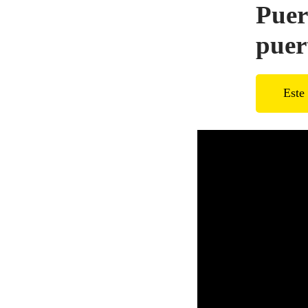
Puer
puer
Este 