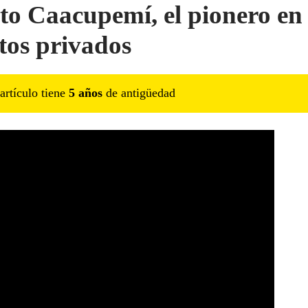
to Caacupemí, el pionero en
tos privados
artículo tiene
5
año
s
de antigüedad