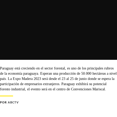
Paraguay está creciendo en el sector forestal, es uno de los principales rubros
de la economía paraguaya. Esperan una producción de 50.000 hectáreas a nivel
país. La Expo Madera 2023 será desde el 23 al 25 de junio donde se espera la
participación de empresarios extranjeros. Paraguay exhibirá su potencial
foresto industrial, el evento será en el centro de Convenciones Mariscal.
POR
ABCTV