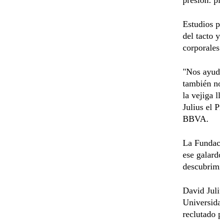
Estudios p
del tacto 
corporales
"Nos ayuda
también n
la vejiga 
Julius el
BBVA.
La Fundac
ese galard
descubrimi
David Juli
Universida
reclutado 