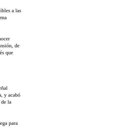
ibles a las
orma
nocer
ensión, de
nés que
eñal
a, y acabó
 de la
iega para