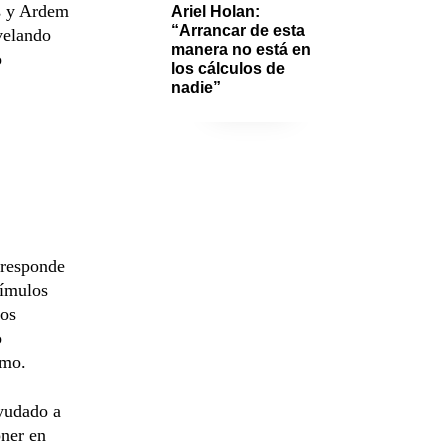
us y Ardem
Ariel Holan: 
“Arrancar de esta 
evelando
manera no está en 
o
los cálculos de 
nadie”
e responde
tímulos
dos
o
lmo.
ayudado a
oner en