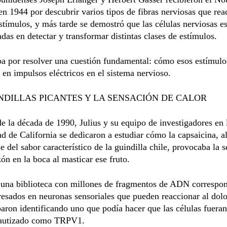
n 1944 por descubrir varios tipos de fibras nerviosas que rea
estímulos, y más tarde se demostró que las células nerviosas e
adas en detectar y transformar distintas clases de estímulos.
ba por resolver una cuestión fundamental: cómo esos estímulo
 en impulsos eléctricos en el sistema nervioso.
NDILLAS PICANTES Y LA SENSACIÓN DE CALOR
de la década de 1990, Julius y su equipo de investigadores en 
d de California se dedicaron a estudiar cómo la capsaicina, a
e del sabor característico de la guindilla chile, provocaba la 
n en la boca al masticar ese fruto.
 una biblioteca con millones de fragmentos de ADN correspon
esados en neuronas sensoriales que pueden reaccionar al dolor
baron identificando uno que podía hacer que las células fueran
 bautizado como TRPV1.