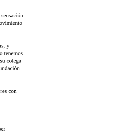
a sensación
movimiento
us, y
do tenemos
 su colega
Fundación
res con
ser