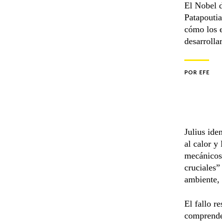
El Nobel 
Patapoutia
cómo los e
desarrolla
POR
EFE
Julius ide
al calor y
mecánicos 
cruciales”
ambiente, 
El fallo r
comprender