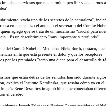
 impulsos nerviosos que nos permiten percibir y adaptarnos 
dea".
ubrimiento revela uno de los secretos de la naturaleza", indicó
rensa en que se hizo el anuncio el secretario del Comité Nob
quien agregó que se trata de un mecanismo "crucial para nue
ncia". Es un descubrimiento "muy importante y profundo".
nte del Comité Nobel de Medicina, Niels Borth, destacó, que
encias en la que está presente el dolor y que los receptores
dos por los premiados "serán una diana para el desarrollo de 
smos que están detrás de los sentidos han sido durante siglo
ón, explica el Instituto Karolinska, que resalta cómo ya en el
o francés René Descartes imaginó hilos que conectaban diferen
 con el cerebro.
unidenses Joseph Erlanger y Herbert Gasser recibieron el No