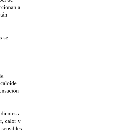
ccionan a
stán
s se
la
lcaloide
sensación
dientes a
, calor y
 sensibles