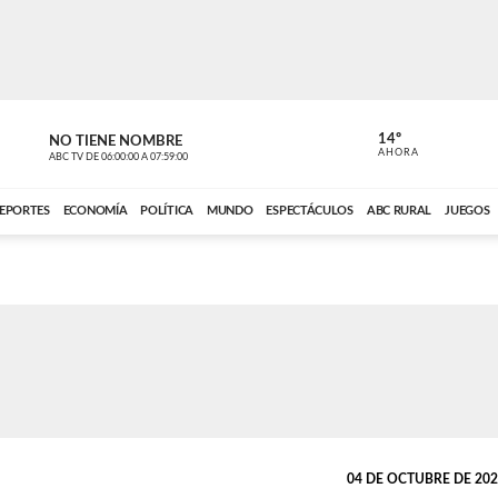
14º
NO TIENE NOMBRE
ABC RURAL
AHORA
ABC TV
DE
06:00:00
A
07:59:00
ABC CARDINAL 
EPORTES
ECONOMÍA
POLÍTICA
MUNDO
ESPECTÁCULOS
ABC RURAL
JUEGOS
04 DE OCTUBRE DE 2021