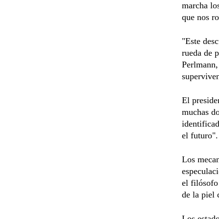
marcha los
que nos ro
"Este desc
rueda de p
Perlmann, 
supervive
El preside
muchas dol
identifica
el futuro".
Los mecani
especulaci
el filósof
de la piel
Los estado