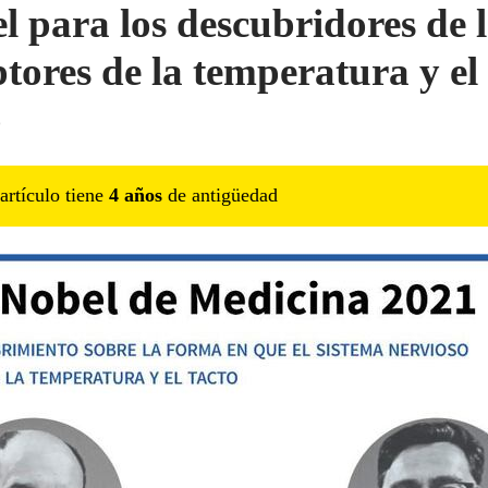
l para los descubridores de 
ptores de la temperatura y el
o
artículo tiene
4
año
s
de antigüedad