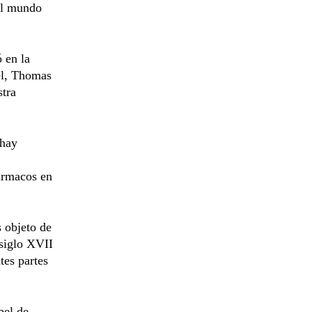
al mundo
 en la
el, Thomas
stra
 hay
fármacos en
s objeto de
 siglo XVII
tes partes
bel de