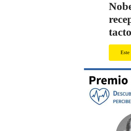
Nobe
rece
tact
Este 