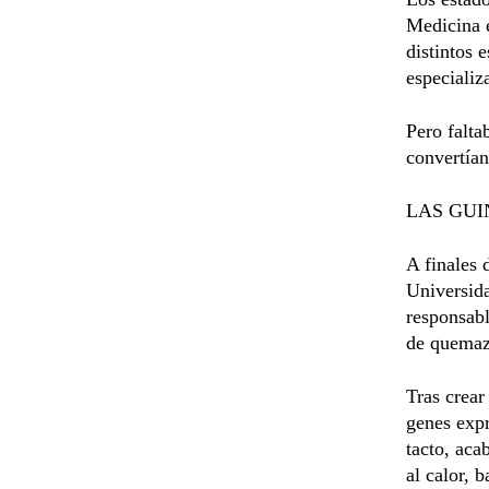
Medicina e
distintos 
especializ
Pero falta
convertían
LAS GUI
A finales 
Universida
responsabl
de quemazó
Tras crear
genes expr
tacto, aca
al calor,