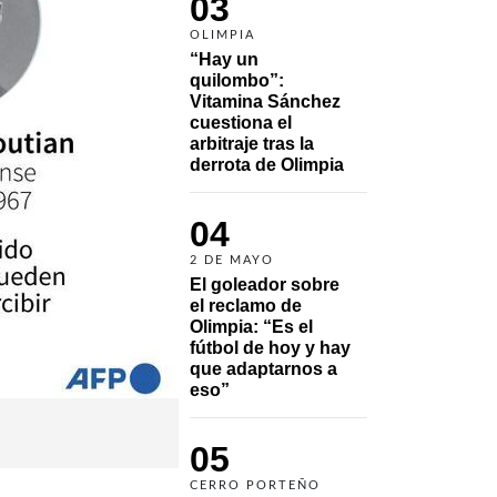
03
OLIMPIA
“Hay un 
quilombo”: 
Vitamina Sánchez 
cuestiona el 
arbitraje tras la 
derrota de Olimpia
04
2 DE MAYO
El goleador sobre 
el reclamo de 
Olimpia: “Es el 
fútbol de hoy y hay 
que adaptarnos a 
eso”
05
CERRO PORTEÑO