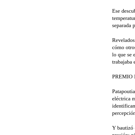
Ese descub
temperatur
separada p
Revelados 
cómo otros
lo que se 
trabajaba 
PREMIO
Patapoutia
eléctrica 
identifica
percepción
Y bautizó 
presión: p