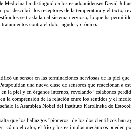
de Medicina ha distinguido a los estadounidenses David Juli
n por descubrir los receptores de la temperatura y el tacto, r
stímulos se trasladan al sistema nervioso, lo que ha permitid
r tratamientos contra el dolor agudo y crónico.
ntificó un sensor en las terminaciones nerviosas de la piel qu
 Patapouitian una nueva clase de sensores que reaccionan a es
en la piel y en órganos internos, revelando “eslabones perdi
 en la comprensión de la relación entre los sentidos y el medi
señaló la Asamblea Nobel del Instituto Karolinska de Estoco
esalta que los hallazgos "pioneros" de los dos científicos han 
 "cómo el calor, el frío y los estímulos mecánicos pueden p