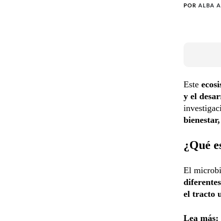
POR
ALBA 
Este
ecos
y el desa
investigac
bienestar,
¿Qué e
El micro
diferentes
el tracto 
Lea más: