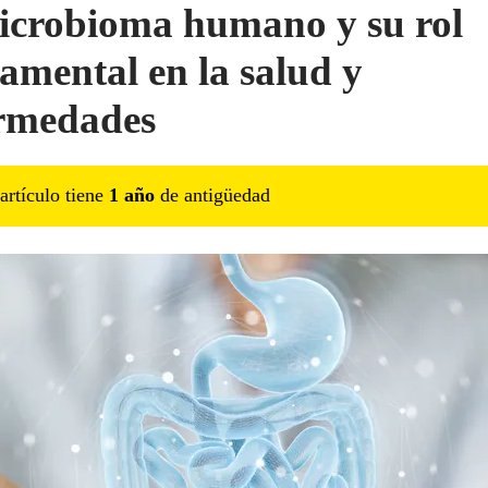
icrobioma humano y su rol
amental en la salud y
rmedades
artículo tiene
1
año
de antigüedad