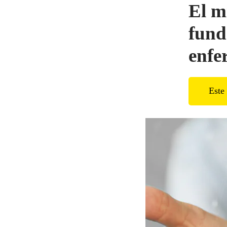
El m
fund
enfe
Este 