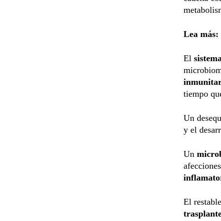
metabolis
Lea más:
El
sistem
microbio
inmunitar
tiempo que
Un desequi
y el desar
Un
micro
afeccione
inflamator
El restabl
trasplant