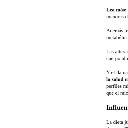
Lea más:
menores d
Además, ex
metabólic
Las altera
cuerpo alm
Y el llama
la salud 
perfiles m
que el mic
Influen
La dieta j