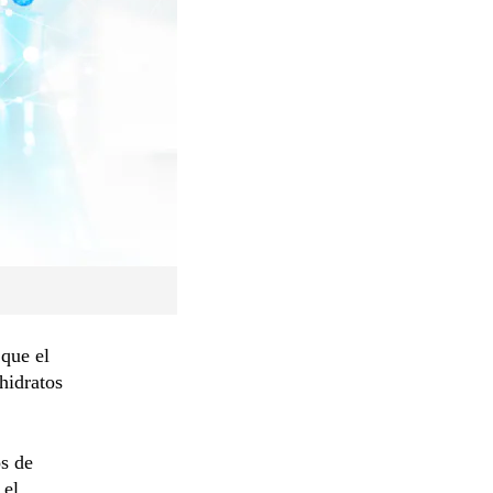
s
que el
hidratos
os de
 el