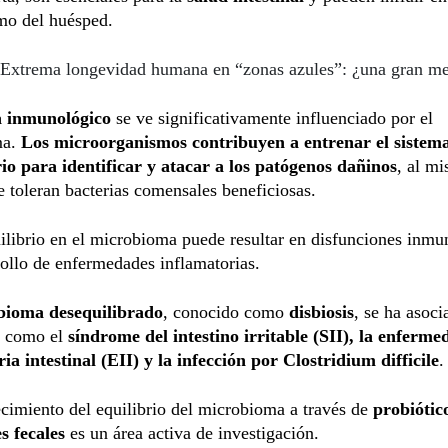
mo del huésped.
Extrema longevidad humana en “zonas azules”: ¿una gran me
a inmunológico
se ve significativamente influenciado por el
ma.
Los microorganismos contribuyen a entrenar el sistem
io para identificar y atacar a los patógenos dañinos
, al m
 toleran bacterias comensales beneficiosas.
librio en el microbioma puede resultar en disfunciones inmu
rollo de enfermedades inflamatorias.
bioma desequilibrado
, conocido como
disbiosis
, se ha asoc
s como el
síndrome del intestino irritable (SII), la enferme
ia intestinal (EII) y la infección por Clostridium difficile
.
ecimiento del equilibrio del microbioma a través de
probiótic
es fecales
es un área activa de investigación.