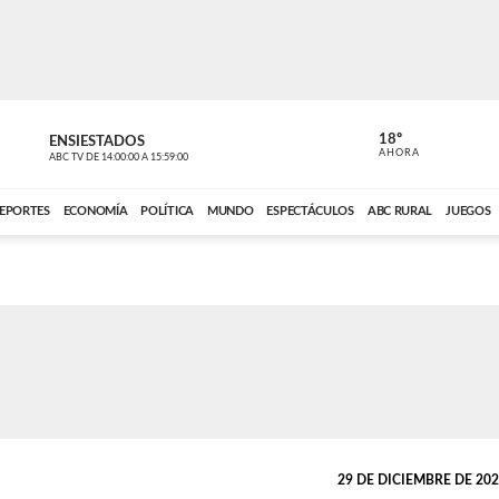
18º
ENSIESTADOS
PERIODÍST
AHORA
ABC TV
DE
14:00:00
A
15:59:00
ABC CARDINAL 
EPORTES
ECONOMÍA
POLÍTICA
MUNDO
ESPECTÁCULOS
ABC RURAL
JUEGOS
29 DE DICIEMBRE DE 2024