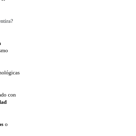
ntira?
a
ismo
nológicas
iado con
dad
os
o