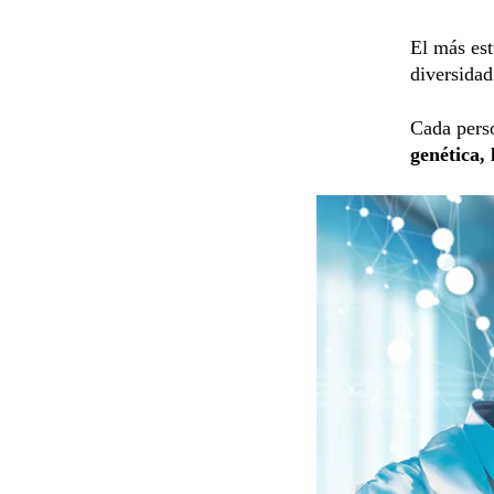
El más est
diversida
Cada pers
genética, 