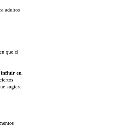
ra adultos
en que el
influir en
ciertos
que sugiere
imentos