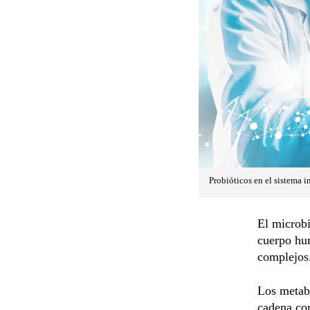
Probióticos en el sistema i
El micro
cuerpo hu
complejos
Los metabo
cadena cor