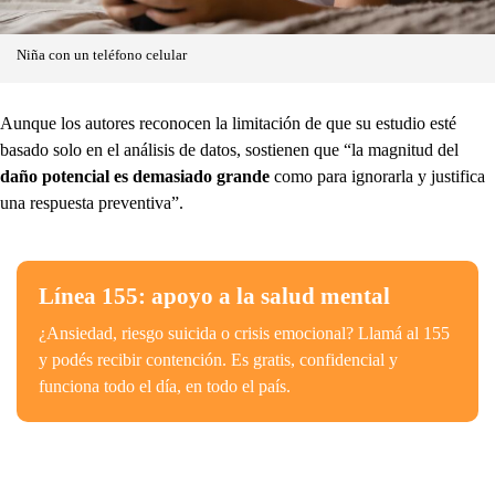
Niña con un teléfono celular
Aunque los autores reconocen la limitación de que su estudio esté
basado solo en el análisis de datos, sostienen que “la magnitud del
daño potencial es demasiado grande
como para ignorarla y justifica
una respuesta preventiva”.
Línea 155: apoyo a la salud mental
¿Ansiedad, riesgo suicida o crisis emocional? Llamá al 155
y podés recibir contención. Es gratis, confidencial y
funciona todo el día, en todo el país.