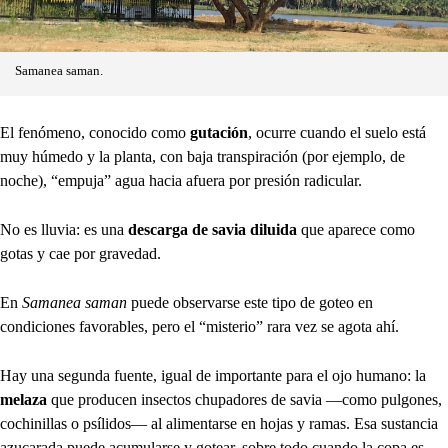
Samanea saman.
El fenómeno, conocido como
gutación
, ocurre cuando el suelo está
muy húmedo y la planta, con baja transpiración (por ejemplo, de
noche), “empuja” agua hacia afuera por presión radicular.
No es lluvia: es una
descarga de savia diluida
que aparece como
gotas y cae por gravedad.
En
Samanea saman
puede observarse este tipo de goteo en
condiciones favorables, pero el “misterio” rara vez se agota ahí.
Hay una segunda fuente, igual de importante para el ojo humano: la
melaza
que producen insectos chupadores de savia —como pulgones,
cochinillas o psílidos— al alimentarse en hojas y ramas. Esa sustancia
azucarada puede acumularse y gotear, sobre todo cuando la copa es