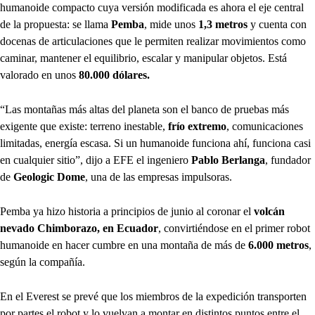
humanoide compacto cuya versión modificada es ahora el eje central
de la propuesta: se llama
Pemba
, mide unos
1,3 metros
y cuenta con
docenas de articulaciones que le permiten realizar movimientos como
caminar, mantener el equilibrio, escalar y manipular objetos. Está
valorado en unos
80.000 dólares.
“Las montañas más altas del planeta son el banco de pruebas más
exigente que existe: terreno inestable,
frío extremo
, comunicaciones
limitadas, energía escasa. Si un humanoide funciona ahí, funciona casi
en cualquier sitio”, dijo a EFE el ingeniero
Pablo Berlanga
, fundador
de
Geologic Dome
, una de las empresas impulsoras.
Pemba ya hizo historia a principios de junio al coronar el
volcán
nevado Chimborazo, en Ecuador
, convirtiéndose en el primer robot
humanoide en hacer cumbre en una montaña de más de
6.000 metros
,
según la compañía.
En el Everest se prevé que los miembros de la expedición transporten
por partes el robot y lo vuelvan a montar en distintos puntos entre el