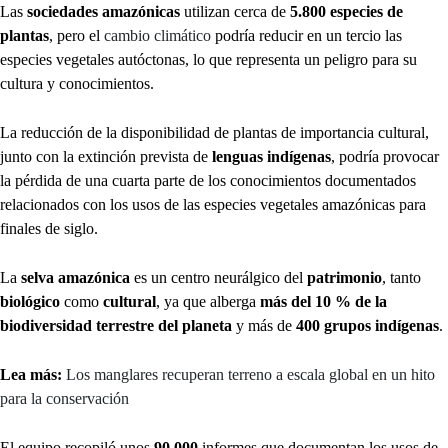
Las
sociedades amazónicas
utilizan cerca de
5.800 especies de
plantas
, pero el
cambio climático
podría reducir en un tercio las
especies vegetales autóctonas, lo que representa un peligro para su
cultura y conocimientos.
La reducción de la disponibilidad de plantas de importancia cultural,
junto con la extinción prevista de
lenguas indígenas
, podría provocar
la pérdida de una cuarta parte de los conocimientos documentados
relacionados con los usos de las especies vegetales amazónicas para
finales de siglo.
La
selva amazónica
es un centro neurálgico del
patrimonio
, tanto
biológico
como
cultural
, ya que alberga
más del 10 % de la
biodiversidad terrestre del planeta
y más de
400 grupos indígenas
.
Lea más:
Los manglares recuperan terreno a escala global en un hito
para la conservación
El equipo recopiló unos
90.000
informes que documentan los usos de