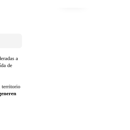
deradas a
ída de
territorio
generen