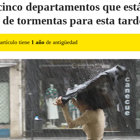
cinco departamentos que est
 de tormentas para esta tard
artículo tiene
1
año
de antigüedad