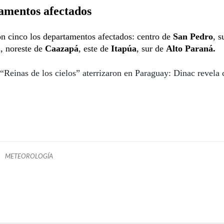
amentos afectados
on cinco los departamentos afectados: centro de
San Pedro
, s
ú
, noreste de
Caazapá
, este de
Itapúa
, sur de
Alto Paraná.
“Reinas de los cielos” aterrizaron en Paraguay: Dinac revela c
METEOROLOGÍA