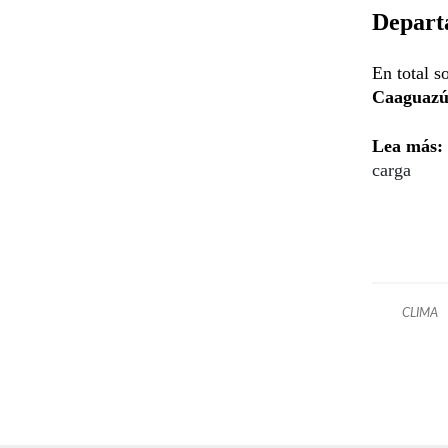
Depart
En total s
Caaguaz
Lea más:
carga
CLIMA