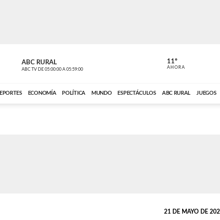
11º
ABC RURAL
CONTACTO
AHORA
ABC TV
DE
05:00:00
A
05:59:00
ABC CARDINAL 
EPORTES
ECONOMÍA
POLÍTICA
MUNDO
ESPECTÁCULOS
ABC RURAL
JUEGOS
21 DE MAYO DE 2025