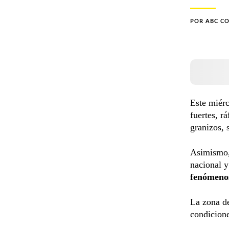
POR
ABC C
Este miérc
fuertes, r
granizos,
Asimismo, 
nacional y
fenómenos
La zona de
condicione