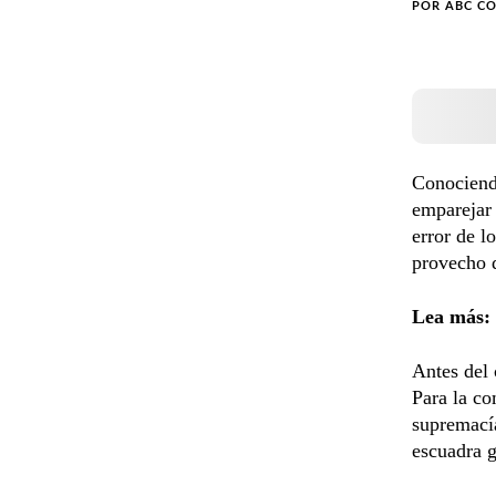
POR
ABC C
Conociendo
emparejar 
error de l
provecho d
Lea más:
Antes del 
Para la co
supremacía
escuadra g