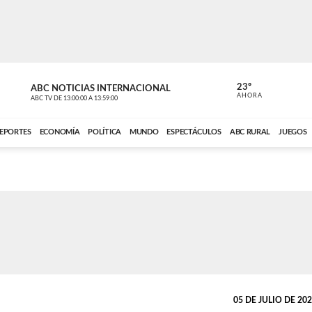
23º
ABC NOTICIAS INTERNACIONAL
CARDINAL 
AHORA
ABC TV
DE
13:00:00
A
13:59:00
ABC CARDINAL 
EPORTES
ECONOMÍA
POLÍTICA
MUNDO
ESPECTÁCULOS
ABC RURAL
JUEGOS
05 DE JULIO DE 2024