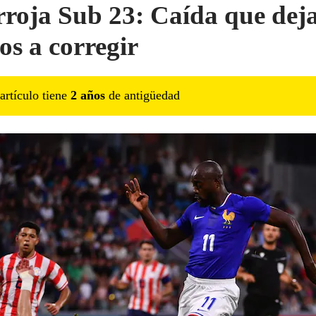
rroja Sub 23: Caída que dej
os a corregir
artículo tiene
2
año
s
de antigüedad