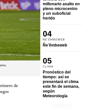
millonario asalto en 
pleno microcentro 
y un suboficial 
herido
04
ÑE'ẼMBEWEB
Ñe’ẽmbeweb
05
teta.
CLIMA
Pronóstico del 
tiempo: así se 
presentará el clima 
primero de
este fin de semana, 
uegos
según 
Meteorología