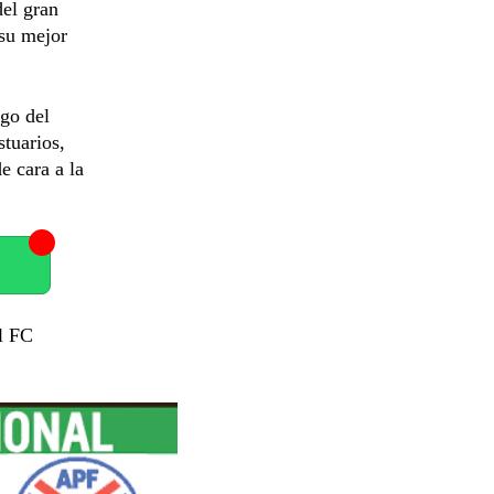
del gran
 su mejor
ego del
stuarios,
e cara a la
el FC