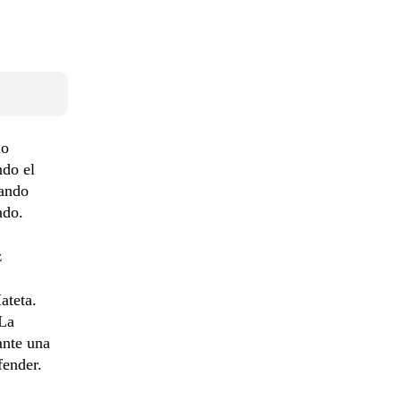
do
ndo el
cando
ado.
z
ateta.
 La
ante una
fender.