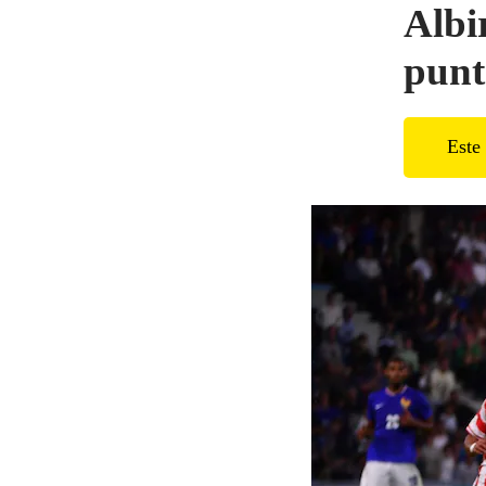
Albi
punt
Este 