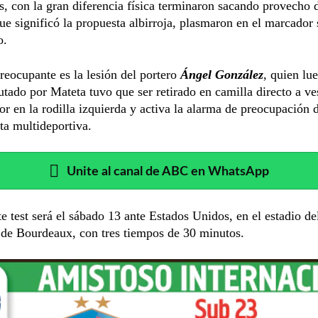
s, con la gran diferencia física terminaron sacando provecho 
ue significó la propuesta albirroja, plasmaron en el marcador
o.
reocupante es la lesión del portero
Ángel González
, quien lu
utado por Mateta tuvo que ser retirado en camilla directo a ve
or en la rodilla izquierda y activa la alarma de preocupación d
a multideportiva.
Unite al canal de ABC en WhatsApp
te test será el sábado 13 ante Estados Unidos, en el estadio d
 de Bourdeaux, con tres tiempos de 30 minutos.