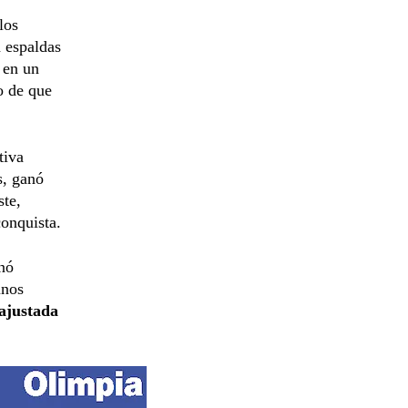
los
a espaldas
 en un
o de que
tiva
s, ganó
ste,
conquista.
inó
unos
 ajustada