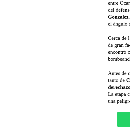
entre Ocam
del defens
González
el ángulo 
Cerca de l
de gran fa
encontró c
bombeando 
Antes de q
tanto de
C
derechaz
La etapa 
una peligr