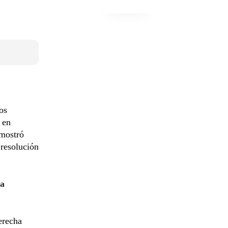
os
 en
 mostró
resolución
la
erecha