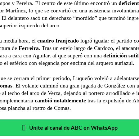
pos y Pereira. El centro de este último encontró un
deficien
or Martínez, lo que se convirtió en una asistencia involuntari
. El delantero sacó un derechazo “mordido” que terminó ingr
superior izquierdo del arco.
a media hora, el
cuadro franjeado
logró igualar el partido c
ctura de
Ferreira
. Tras un envío largo de Cardozo, el atacant
ara a cara con Aguilar, al que superó con una
definición sutil
el esférico con elegancia por encima del arquero auriazul.
ue se cerrara el primer periodo, Luqueño volvió a adelantarse
omas
. El volante culminó una gran jugada de González con 
o
al techo del arco de Verza, dejando al portero arrodillado e 
complementaria
cambió notablemente
tras la expulsión de A
osa plancha al rostro de Comas.
Unite al canal de ABC en WhatsApp