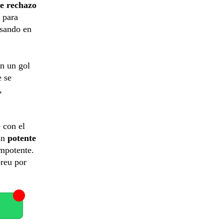
te rechazo
a para
esando en
on un gol
e se
,
 con el
un
potente
impotente.
breu por