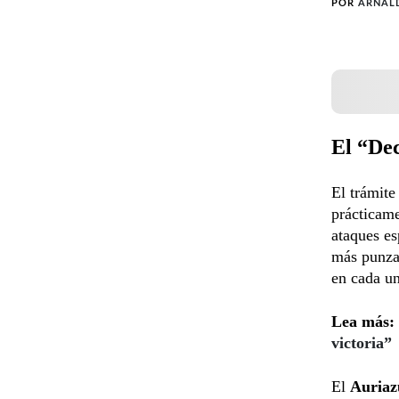
POR
ARNAL
El “De
El trámit
prácticam
ataques es
más punza
en cada un
Lea más:
victoria”
El
Auriaz