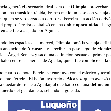
ncia generó el escenario ideal para que
Olimpia
aprovechara 
Con una transición rápida, Franco metió un pase con ventaja 
 quien se vio forzado a derribar a Ferreira. La acción derivó
el propio Ferreira capitalizó en una
doble oportunidad
, lueg
remate fuera atajado por Aguilar.
do los espacios a su merced, Olimpia tomó la ventaja defini
la anotación de
Alcaraz
. Tras recibir un pase largo de Morale
ia a Ángel Benítez y sacó una definición rasante al primer po
 balón entre las piernas de Aguilar, quien fue cómplice en la 
mo cuarto de hora, Pereira se entretuvo con el esférico y term
o ante Ferreira. El balón favoreció a
Alcaraz
, quien avanzó 
a quedar de frente a Aguilar, al que batió con una
definición
zquierdo del guardameta, sellando la goleada.