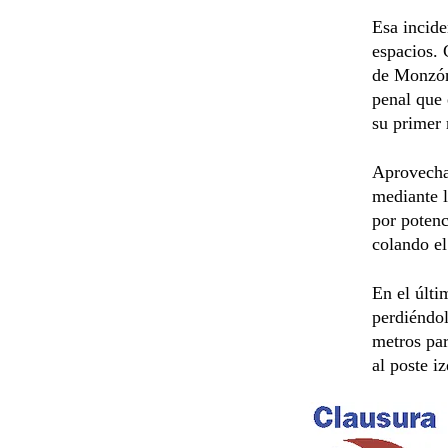
Esa incide
espacios. 
de Monzón,
penal que 
su primer 
Aprovechan
mediante 
por potenc
colando el
En el últi
perdiéndol
metros par
al poste i