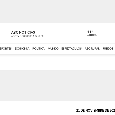
11º
ABC NOTICIAS
CONTACTO
AHORA
ABC TV
DE
06:00:00
A
07:59:00
ABC CARDINAL 
EPORTES
ECONOMÍA
POLÍTICA
MUNDO
ESPECTÁCULOS
ABC RURAL
JUEGOS
21 DE NOVIEMBRE DE 2025