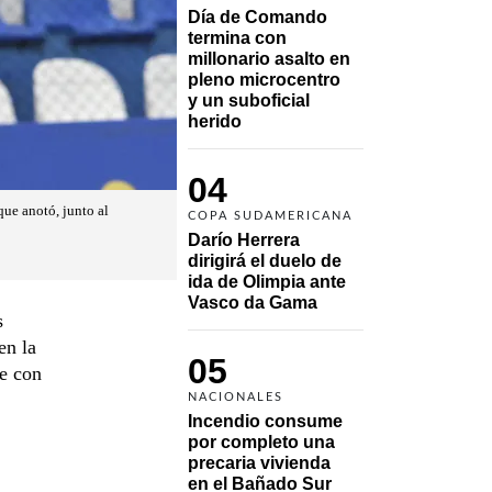
Día de Comando 
termina con 
millonario asalto en 
pleno microcentro 
y un suboficial 
herido
04
que anotó, junto al
COPA SUDAMERICANA
Darío Herrera 
dirigirá el duelo de 
ida de Olimpia ante 
Vasco da Gama 
s
en la
05
te con
NACIONALES
Incendio consume 
por completo una 
precaria vivienda 
en el Bañado Sur