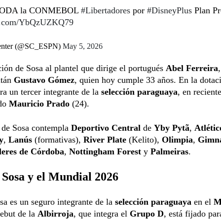
 TODA la CONMEBOL
#Libertadores
por
#DisneyPlus
Plan P
ter.com/YbQzUZKQ79
enter (@SC_ESPN)
May 5, 2026
ión de Sosa al plantel que dirige el portugués
Abel Ferreira
itán
Gustavo Gómez
, quien hoy cumple 33 años. En la dotac
ra un tercer integrante de la
selección paraguaya
, en recien
do
Mauricio Prado
(24).
a de Sosa contempla
Deportivo Central
de
Yby Pytã
,
Atlétic
y
,
Lanús
(formativas),
River Plate
(Kelito),
Olimpia
,
Gimna
leres de Córdoba
,
Nottingham Forest
y
Palmeiras
.
Sosa y el Mundial 2026
 es un seguro integrante de la
selección paraguaya
en el
M
debut de la
Albirroja
, que integra el
Grupo D
, está fijado par