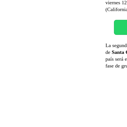
viernes 12
(California
La segunda
de
Santa 
país será 
fase de g