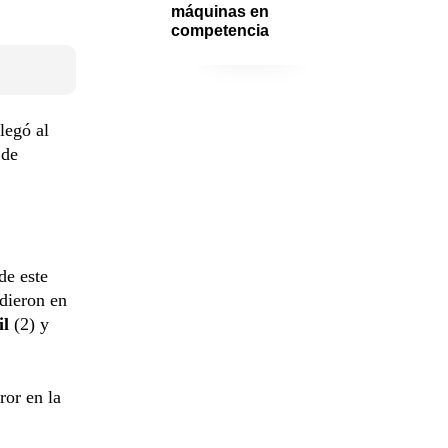
máquinas en 
competencia
legó al
de
de este
 dieron en
il
(2) y
or en la