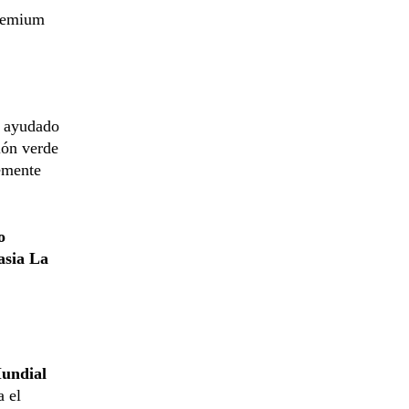
remium
, ayudado
ión verde
temente
o
sia La
undial
a el