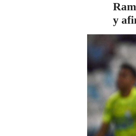
Ramó
y af