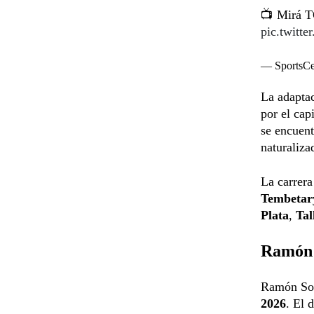
📺 Mirá
pic.twit
— SportsC
La adaptac
por el cap
se encuent
naturaliza
La carrer
Tembetar
Plata
,
Tal
Ramón 
Ramón Sosa
2026
. El 