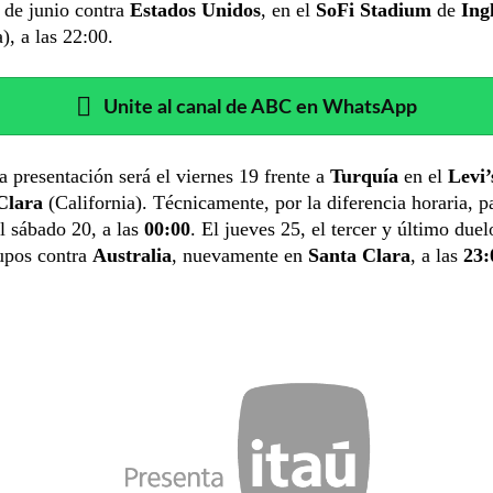
 de junio contra
Estados Unidos
, en el
SoFi Stadium
de
Ing
), a las 22:00.
Unite al canal de ABC en WhatsApp
 presentación será el viernes 19 frente a
Turquía
en el
Levi
Clara
(California). Técnicamente, por la diferencia horaria, p
el sábado 20, a las
00:00
. El jueves 25, el tercer y último duel
rupos contra
Australia
, nuevamente en
Santa Clara
, a las
23: