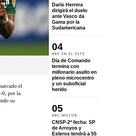
Darío Herrera 
dirigirá el duelo 
ante Vasco da 
Gama por la 
Sudamericana
04
ABC EN EL ESTE
Día de Comando 
termina con 
millonario asalto en 
pleno microcentro 
y un suboficial 
marcado el
herido
-0, por la
ando su
05
ABC MOTOR
CNSP-2ª fecha: SP 
de Arroyos y 
Esteros tendrá a 55 