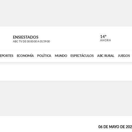
14º
ENSIESTADOS
VOCES DEL
AHORA
ABC TV
DE
00:00:00
A
01:59:00
ABC CARDINAL 
EPORTES
ECONOMÍA
POLÍTICA
MUNDO
ESPECTÁCULOS
ABC RURAL
JUEGOS
06 DE MAYO DE 2026