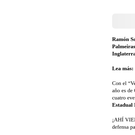
Ramón S
Palmeira
Inglaterr
Lea más:
Con el “Ve
año es de 
cuatro eve
Estadual 
¡AHÍ VIEN
defensa pa