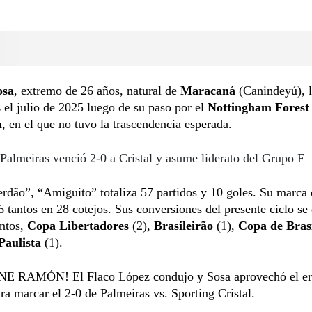
osa
, extremo de 26 años, natural de
Maracaná
(Canindeyú), l
s
el julio de 2025 luego de su paso por el
Nottingham Forest
a
, en el que no tuvo la trascendencia esperada.
Palmeiras venció 2-0 a Cristal y asume liderato del Grupo F
rdão”, “Amiguito” totaliza 57 partidos y 10 goles. Su marca 
6 tantos en 28 cotejos. Sus conversiones del presente ciclo se
ntos,
Copa Libertadores
(2),
Brasileirão
(1),
Copa de Bras
Paulista
(1).
E RAMÓN! El Flaco López condujo y Sosa aprovechó el err
ra marcar el 2-0 de Palmeiras vs. Sporting Cristal.