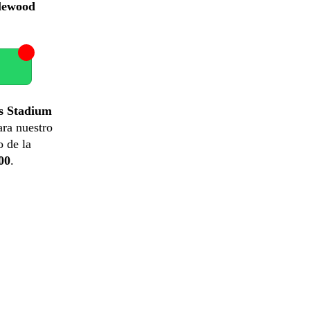
lewood
’s Stadium
ara nuestro
o de la
00
.