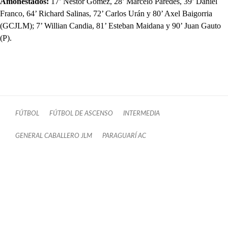
Amonestados:
17’ Néstor Gómez, 28’ Marcelo Paredes, 39’ Daniel
Franco, 64’ Richard Salinas, 72’ Carlos Urán y 80’ Axel Baigorria
(GCJLM); 7’ Willian Candia, 81’ Esteban Maidana y 90’ Juan Gauto
(P).
FÚTBOL
FÚTBOL DE ASCENSO
INTERMEDIA
GENERAL CABALLERO JLM
PARAGUARÍ AC