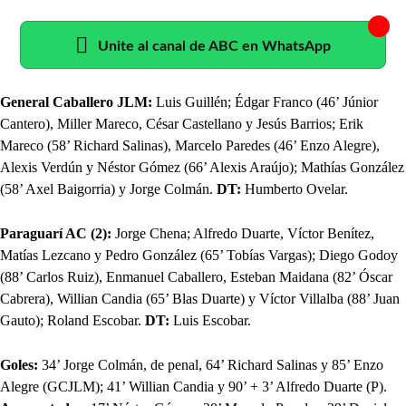
Unite al canal de ABC en WhatsApp
General Caballero JLM:
Luis Guillén; Édgar Franco (46’ Júnior
Cantero), Miller Mareco, César Castellano y Jesús Barrios; Erik
Mareco (58’ Richard Salinas), Marcelo Paredes (46’ Enzo Alegre),
Alexis Verdún y Néstor Gómez (66’ Alexis Araújo); Mathías González
(58’ Axel Baigorria) y Jorge Colmán.
DT:
Humberto Ovelar.
Paraguarí AC (2):
Jorge Chena; Alfredo Duarte, Víctor Benítez,
Matías Lezcano y Pedro González (65’ Tobías Vargas); Diego Godoy
(88’ Carlos Ruiz), Enmanuel Caballero, Esteban Maidana (82’ Óscar
Cabrera), Willian Candia (65’ Blas Duarte) y Víctor Villalba (88’ Juan
Gauto); Roland Escobar.
DT:
Luis Escobar.
Goles:
34’ Jorge Colmán, de penal, 64’ Richard Salinas y 85’ Enzo
Alegre (GCJLM); 41’ Willian Candia y 90’ + 3’ Alfredo Duarte (P).