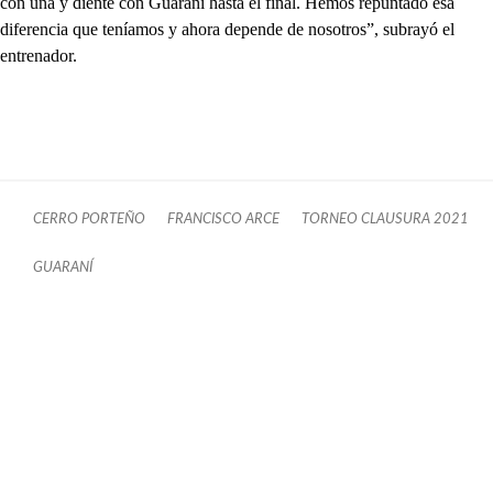
con uña y diente con Guaraní hasta el final. Hemos repuntado esa
diferencia que teníamos y ahora depende de nosotros”, subrayó el
entrenador.
CERRO PORTEÑO
FRANCISCO ARCE
TORNEO CLAUSURA 2021
GUARANÍ