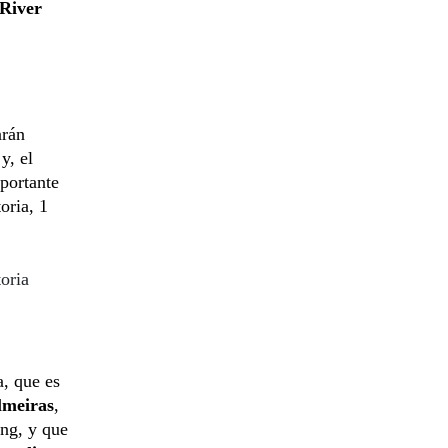
River
arán
y, el
portante
oria, 1
oria
a, que es
lmeiras
,
ing, y que