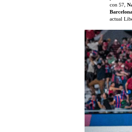
con 57,
Na
Barcelon
actual Li