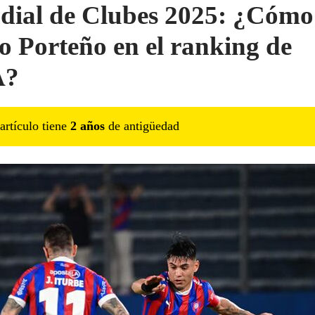
ial de Clubes 2025: ¿Cómo 
o Porteño en el ranking de
A?
artículo tiene
2
año
s
de antigüedad