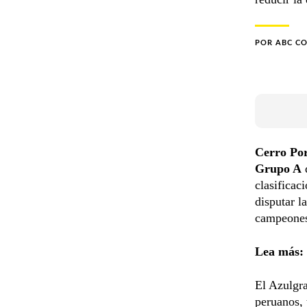
POR
ABC C
Cerro Po
Grupo A
clasificac
disputar l
campeone
Lea más:
El Azulgra
peruanos,