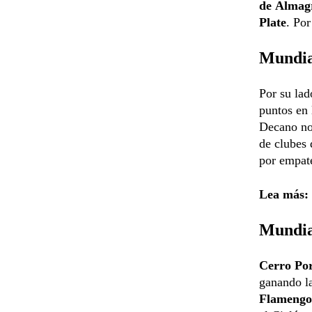
de
Almag
Plate
. Por
Mundia
Por su lad
puntos en 
Decano no 
de clubes 
por empate
Lea más:
Mundia
Cerro Po
ganando l
Flamengo