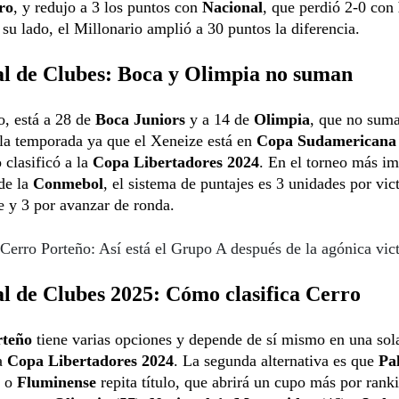
ro
, y redujo a 3 los puntos con
Nacional
, que perdió 2-0 con
 su lado, el Millonario amplió a 30 puntos la diferencia.
l de Clubes: Boca y Olimpia no suman
o, está a 28 de
Boca Juniors
y a 14 de
Olimpia
, que no sum
la temporada ya que el Xeneize está en
Copa Sudamericana
clasificó a la
Copa Libertadores 2024
. En el torneo más im
de la
Conmebol
, el sistema de puntajes es 3 unidades por vict
 y 3 por avanzar de ronda.
Cerro Porteño: Así está el Grupo A después de la agónica vict
l de Clubes 2025: Cómo clasifica Cerro
rteño
tiene varias opciones y depende de sí mismo en una sol
a
Copa Libertadores 2024
. La segunda alternativa es que
Pa
o
Fluminense
repita título, que abrirá un cupo más por rank