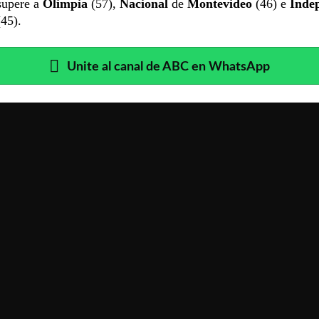
supere a
Olimpia
(57),
Nacional
de
Montevideo
(46) e
Inde
45).
Unite al canal de ABC en WhatsApp