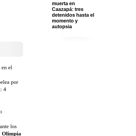
muerta en 
Caazapá: tres 
detenidos hasta el 
momento y 
autopsia
 en el
pelea por
l
: 4
o
ante los
,
Olimpia