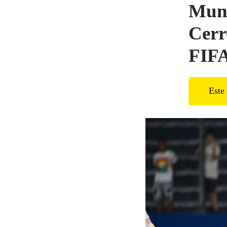
Mund
Cerr
FIF
Este 