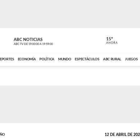
15º
ABC NOTICIAS
CARDINAL 
AHORA
ABC TV
DE
19:00:00
A
19:59:00
ABC CARDINAL 
EPORTES
ECONOMÍA
POLÍTICA
MUNDO
ESPECTÁCULOS
ABC RURAL
JUEGOS
EÑO
12 DE ABRIL DE 2024