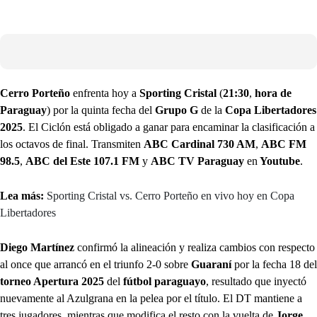
Cerro Porteño
enfrenta hoy a
Sporting Cristal
(
21:30
,
hora de
Paraguay
) por la quinta fecha del
Grupo G
de la
Copa Libertadores
2025
. El Ciclón está obligado a ganar para encaminar la clasificación a
los octavos de final. Transmiten
ABC Cardinal 730 AM
,
ABC FM
98.5
,
ABC del Este 107.1 FM
y
ABC TV Paraguay
en
Youtube
.
Lea más:
Sporting Cristal vs. Cerro Porteño en vivo hoy en Copa
Libertadores
Diego Martínez
confirmó la alineación y realiza cambios con respecto
al once que arrancó en el triunfo 2-0 sobre
Guaraní
por la fecha 18 del
torneo Apertura 2025
del
fútbol paraguayo
, resultado que inyectó
nuevamente al Azulgrana en la pelea por el título. El DT mantiene a
tres jugadores, mientras que modifica el resto con la vuelta de
Jorge