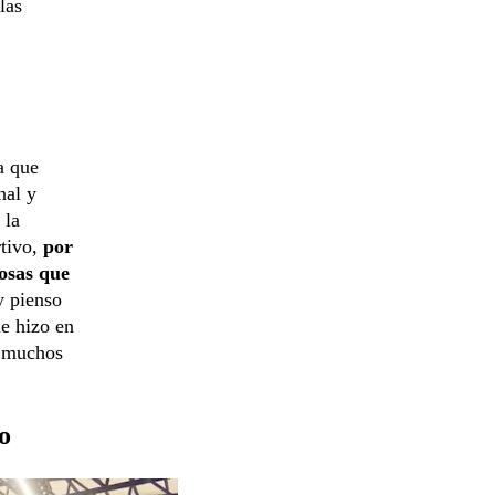
las
a que
nal y
 la
rtivo,
por
cosas que
y pienso
e hizo en
, muchos
o