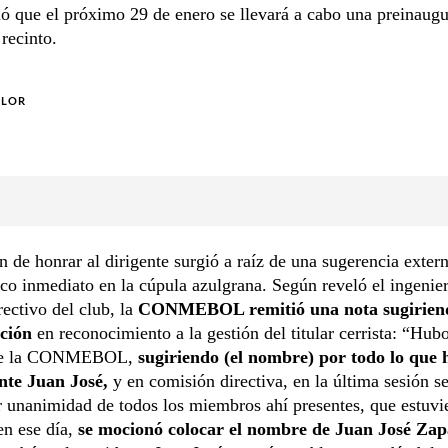
ó que el próximo 29 de enero se llevará a cabo una preinaug
 recinto.
OLOR
n de honrar al dirigente surgió a raíz de una sugerencia exter
co inmediato en la cúpula azulgrana. Según reveló el ingenie
rectivo del club, la
CONMEBOL remitió una nota sugirien
ción
en reconocimiento a la gestión del titular cerrista: “Hub
 de la CONMEBOL,
sugiriendo (el nombre) por todo lo que 
ente Juan José,
y en comisión directiva, en la última sesión se
 unanimidad de todos los miembros ahí presentes, que estuvi
en ese día,
se mocionó colocar el nombre de Juan José Za