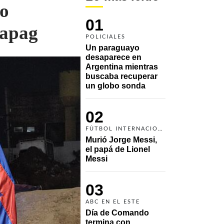
ño
01
Zapag
POLICIALES
Un paraguayo 
desaparece en 
Argentina mientras 
buscaba recuperar 
un globo sonda 
02
FÚTBOL INTERNACIONAL
Murió Jorge Messi, 
el papá de Lionel 
Messi
03
ABC EN EL ESTE
Día de Comando 
termina con 