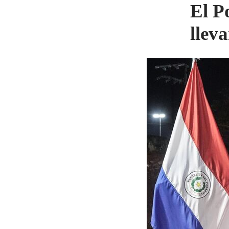
El P
llev