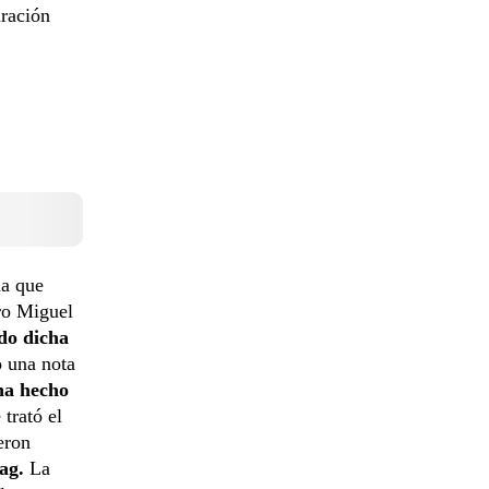
uración
na que
ro Miguel
do dicha
o una nota
ha hecho
 trató el
eron
pag.
La