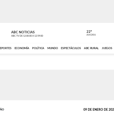
22º
ABC NOTICIAS
CARDINAL 
AHORA
ABC TV
DE
12:00:00
A
12:59:00
ABC CARDINAL 
EPORTES
ECONOMÍA
POLÍTICA
MUNDO
ESPECTÁCULOS
ABC RURAL
JUEGOS
EÑO
09 DE ENERO DE 2026