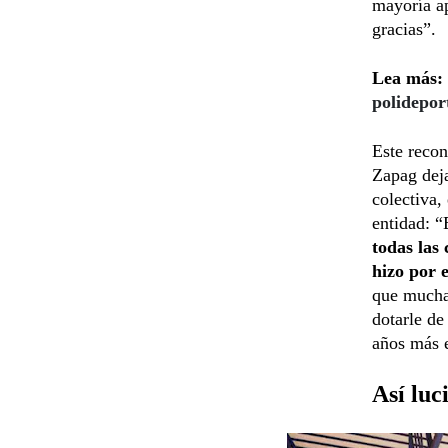
mayoría ap
gracias”.
Lea más:
polidepor
Este recon
Zapag deja
colectiva, 
entidad: “
todas las
hizo por 
que mucha 
dotarle de
años más e
Así luc