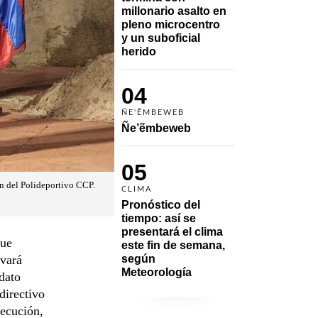
millonario asalto en 
pleno microcentro 
y un suboficial 
herido
04
ÑE'ẼMBEWEB
Ñe’ẽmbeweb
05
ón del Polideportivo CCP.
CLIMA
Pronóstico del 
tiempo: así se 
presentará el clima 
que
este fin de semana, 
evará
según 
Meteorología
dato
directivo
jecución,