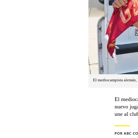
El mediocampista alemán, 
El medioc
nuevo juga
une al clu
POR
ABC C