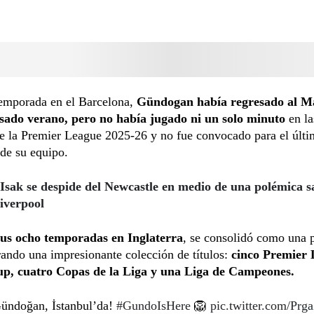
temporada en el Barcelona,
Gündogan había regresado al M
asado verano, pero no había jugado ni un solo minuto
en l
de la Premier League 2025-26 y no fue convocado para el últ
de su equipo.
Isak se despide del Newcastle en medio de una polémica s
Liverpool
us ocho temporadas en Inglaterra
, se consolidó como una 
rando una impresionante colección de títulos:
cinco Premier 
p, cuatro Copas de la Liga y una Liga de Campeones.
Gündoğan, İstanbul’da!
#GundoIsHere
🦁
pic.twitter.com/Pr