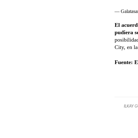
— Galatasa
El acuerd
pudiera se
posibilida
City, en l
Fuente: 
ILKAY 