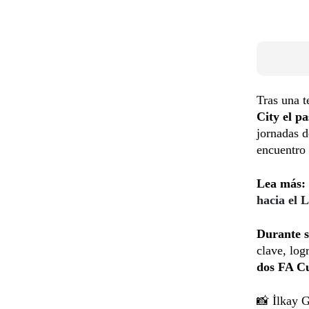
Tras una 
City el p
jornadas 
encuentro 
Lea más:
hacia el 
Durante s
clave, log
dos FA Cu
📸 İlkay 