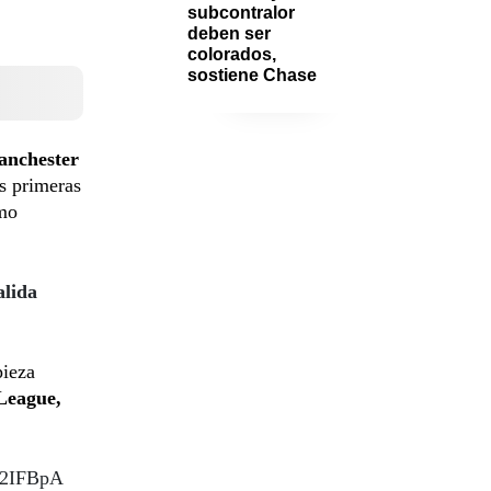
subcontralor 
deben ser 
colorados, 
sostiene Chase
anchester
as primeras
imo
alida
pieza
League,
ga2IFBpA