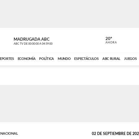
20º
MADRUGADA ABC
MADRUGAD
AHORA
ABC TV
DE
00:00:00
A
04:59:00
ABC CARDINAL 
EPORTES
ECONOMÍA
POLÍTICA
MUNDO
ESPECTÁCULOS
ABC RURAL
JUEGOS
RNACIONAL
02 DE SEPTIEMBRE DE 2025