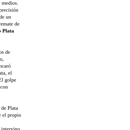
e medios.
 precisión
 de un
remate de
 Plata
os de
o,
ncaró
ta, el
El golpe
 con
 de Plata
e el propio
 intervino