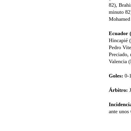
82), Brah
minuto 82)
Mohamed 
Ecuador (
Hincapié 
Pedro Vit
Preciado,
Valencia 
Goles:
0-
Árbitro:
J
Incidenci
ante unos 