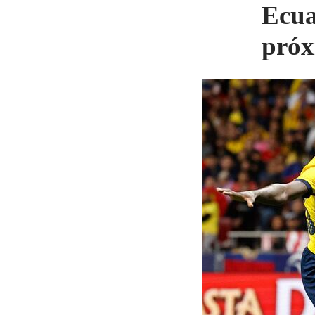
Ecua
próx