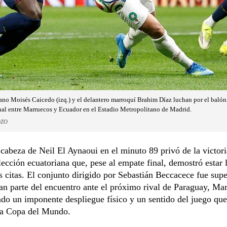
no Moisés Caicedo (izq.) y el delantero marroquí Brahim Díaz luchan por el balón 
nal entre Marruecos y Ecuador en el Estadio Metropolitano de Madrid.
OZO
cabeza de Neil El Aynaoui en el minuto 89 privó de la victori
lección ecuatoriana que, pese al empate final, demostró estar l
s citas. El conjunto dirigido por Sebastián Beccacece fue supe
an parte del encuentro ante el próximo rival de Paraguay, Ma
do un imponente despliegue físico y un sentido del juego que
 la Copa del Mundo.