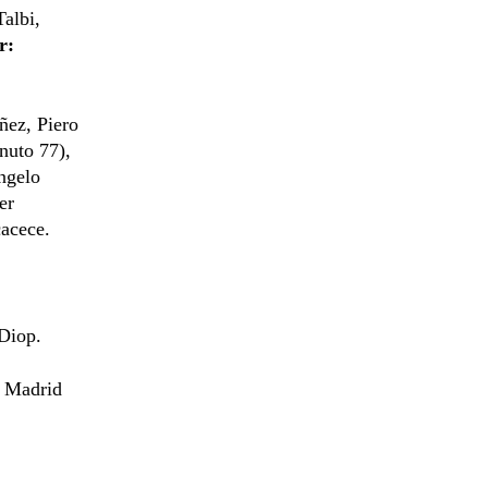
albi,
r:
ñez, Piero
nuto 77),
ngelo
er
acece.
Diop.
e Madrid