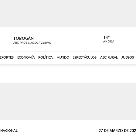
14º
TOBOGÁN
DE TODO 
AHORA
ABC TV
DE
21:00:00
A
21:59:00
ABC CARDINAL 
EPORTES
ECONOMÍA
POLÍTICA
MUNDO
ESPECTÁCULOS
ABC RURAL
JUEGOS
RNACIONAL
27 DE MARZO DE 2026