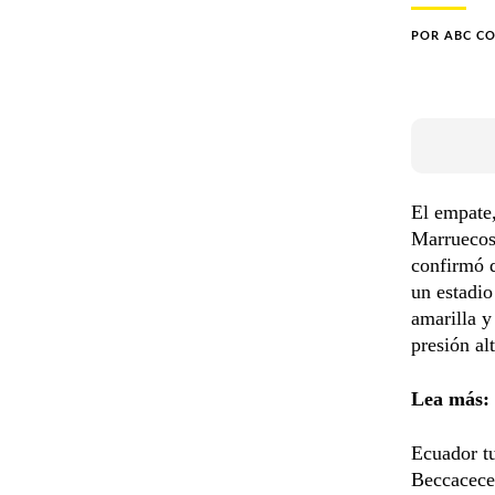
POR
ABC C
El empate,
Marruecos 
confirmó q
un estadio
amarilla y
presión al
Lea más:
Ecuador t
Beccacece