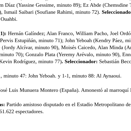
im Díaz (Yassine Gessime, minuto 89); Ez Abde (Chemsdine T
, Ismail Saibari (Soufiane Rahimi, minuto 72).
Seleccionado
Ouahbi.
1):
Hernán Galíndez; Alan Franco, William Pacho, Joel Ordó
(Pervis Estupiñán, minuto 71); John Yeboah (Kendry Páez, mi
e (Jordy Alcívar, minuto 90), Moisés Caicedo, Alan Minda (A
 minuto 70); Gonzalo Plata (Yeremy Arévalo, minuto 90), Enn
(Kevin Rodríguez, minuto 77)
. Seleccionador:
Sebastián Becc
1, minuto 47: John Yeboah. y 1-1, minuto 88: Al Aynaoui.
osé Luis Munuera Montero (España). Amonestó al marroquí 
as:
Partido amistoso disputado en el Estadio Metropolitano d
61.622 espectadores.