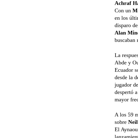
Achraf H
Con un
Mo
en los últ
disparo de
Alan Min
buscaban r
La respues
Abde y Ou
Ecuador so
desde la d
jugador de
despertó a
mayor fre
A los 59 m
sobre
Nei
El Aynaoui
lanzamien