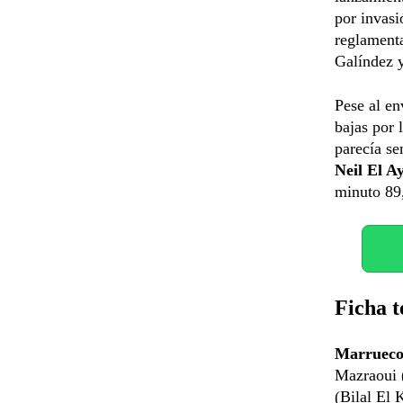
por invasi
reglamenta
Galíndez y
Pese al en
bajas por 
parecía se
Neil El A
minuto 89,
Ficha t
Marruecos
Mazraoui 
(Bilal El