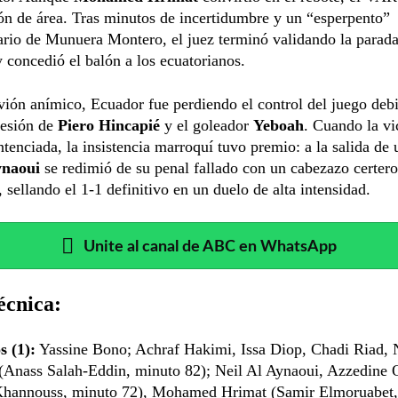
ón de área. Tras minutos de incertidumbre y un “esperpento”
rio de Munuera Montero, el juez terminó validando la parad
 concedió el balón a los ecuatorianos.
vión anímico, Ecuador fue perdiendo el control del juego debi
lesión de
Piero Hincapié
y el goleador
Yeboah
. Cuando la vi
ntenciada, la insistencia marroquí tuvo premio: a la salida de 
ynaoui
se redimió de su penal fallado con un cabezazo certero
 sellando el 1-1 definitivo en un duelo de alta intensidad.
Unite al canal de ABC en WhatsApp
écnica:
 (1):
Yassine Bono; Achraf Hakimi, Issa Diop, Chadi Riad, 
(Anass Salah-Eddin, minuto 82); Neil Al Aynaoui, Azzedine 
 Khannouss, minuto 72), Mohamed Hrimat (Samir Elmoruabet