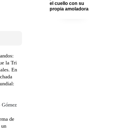
el cuello con su 
propia amoladora
bandos:
ue la Tri
ales. En
nchada
undial:
go Gómez
uema de
a un