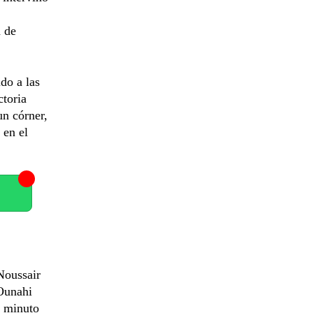
a de
do a las
ctoria
un córner,
 en el
Noussair
Ounahi
, minuto