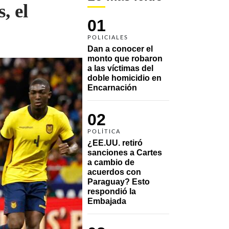
, el
01
POLICIALES
Dan a conocer el 
monto que robaron 
a las víctimas del 
doble homicidio en 
Encarnación
02
POLÍTICA
¿EE.UU. retiró 
sanciones a Cartes 
a cambio de 
acuerdos con 
Paraguay? Esto 
respondió la 
Embajada