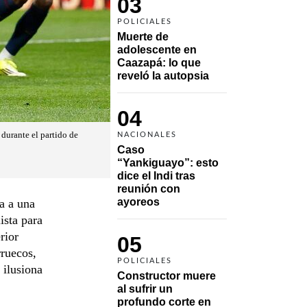
03
POLICIALES
Muerte de 
adolescente en 
Caazapá: lo que 
reveló la autopsia
04
durante el partido de
NACIONALES
Caso 
“Yankiguayo”: esto 
dice el Indi tras 
reunión con 
ayoreos
a a una
ista para
rior
05
rruecos,
POLICIALES
 ilusiona
Constructor muere 
al sufrir un 
profundo corte en 