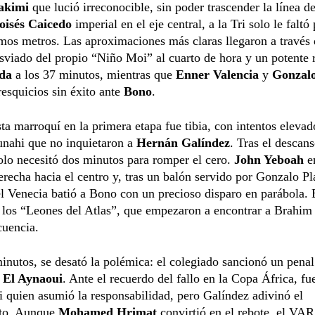
akimi
que lució irreconocible, sin poder trascender la línea d
isés Caicedo
imperial en el eje central, a la Tri solo le faltó
imos metros. Las aproximaciones más claras llegaron a través
sviado del propio “Niño Moi” al cuarto de hora y un potente 
da
a los 37 minutos, mientras que
Enner Valencia
y
Gonzalo
esquicios sin éxito ante
Bono
.
ta marroquí en la primera etapa fue tibia, con intentos elevad
nahi que no inquietaron a
Hernán Galíndez
. Tras el descans
lo necesitó dos minutos para romper el cero.
John Yeboah
e
erecha hacia el centro y, tras un balón servido por Gonzalo Pla
l Venecia batió a Bono con un precioso disparo en parábola. 
 los “Leones del Atlas”, que empezaron a encontrar a Brahim
cuencia.
inutos, se desató la polémica: el colegiado sancionó un penal
l El Aynaoui
. Ante el recuerdo del fallo en la Copa África, fu
 quien asumió la responsabilidad, pero Galíndez adivinó el
to. Aunque
Mohamed Hrimat
convirtió en el rebote, el VAR