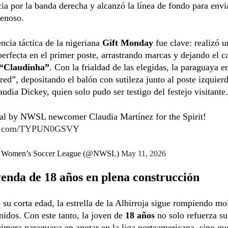
ia por la banda derecha y alcanzó la línea de fondo para envi
nenoso.
encia táctica de la nigeriana
Gift Monday
fue clave: realizó u
perfecta en el primer poste, arrastrando marcas y dejando el 
“Claudinha”
. Con la frialdad de las elegidas, la paraguaya 
 red”, depositando el balón con sutileza junto al poste izquier
audia Dickey, quien solo pudo ser testigo del festejo visitante.
al by NWSL newcomer Claudia Martínez for the Spirit!
ter.com/TYPUN0GSVY
l Women’s Soccer League (@NWSL)
May 11, 2026
enda de 18 años en plena construcción
 su corta edad, la estrella de la Albirroja sigue rompiendo mo
idos. Con este tanto, la joven de
18 años
no solo refuerza su
imera paraguaya en anotar en la liga norteamericana, sino qu