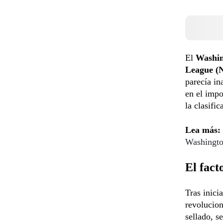
El
Washin
League 
parecía in
en el impo
la clasific
Lea más:
Washingto
El fact
Tras inici
revolucion
sellado, s