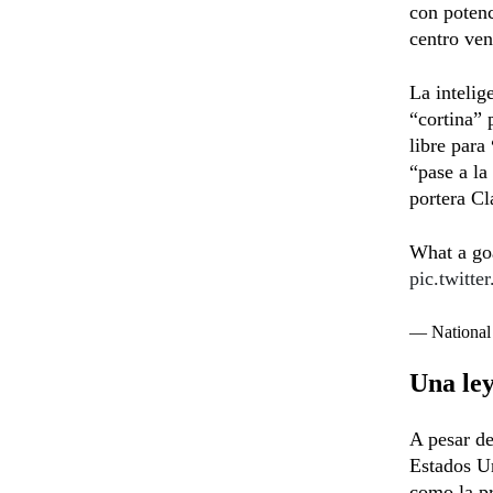
con potenc
centro ve
La intelig
“cortina” 
libre para
“pase a la
portera Cl
What a go
pic.twit
— Nationa
Una ley
A pesar de
Estados Un
como la pr