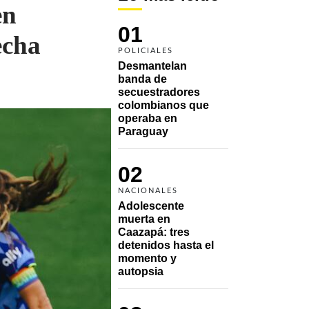
en
01
echa
POLICIALES
Desmantelan 
banda de 
secuestradores 
colombianos que 
operaba en 
Paraguay
02
NACIONALES
Adolescente 
muerta en 
Caazapá: tres 
detenidos hasta el 
momento y 
autopsia