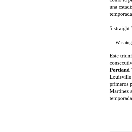
una estadí
temporada
5 straight
— Washingt
Este triun
consecuti
Portland
Louisville
primeros p
Martínez a
temporada 