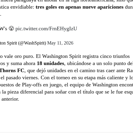
stica envidiable:
tres goles en apenas nueve apariciones
dura
.
 W's 😤
pic.twitter.com/FrnEHygIzU
on Spirit (@WashSpirit)
May 11, 2026
fo vale oro puro. El Washington Spirit registra cinco triunfos
vos y suma ahora
18 unidades
, ubicándose a un solo punto del
 Thorns FC
, que dejó unidades en el camino tras caer ante R
 el pasado viernes. Con el torneo en su etapa más caliente y l
uestos de Play-offs en juego, el equipo de Washington encon
 la pieza diferencial para soñar con el título que se le fue esq
anterior.