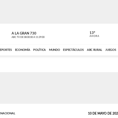
13º
A LA GRAN 730
A LA GRAN 
AHORA
ABC TV
DE
08:00:00
A
11:29:00
ABC CARDINAL 
EPORTES
ECONOMÍA
POLÍTICA
MUNDO
ESPECTÁCULOS
ABC RURAL
JUEGOS
RNACIONAL
10 DE MAYO DE 2026