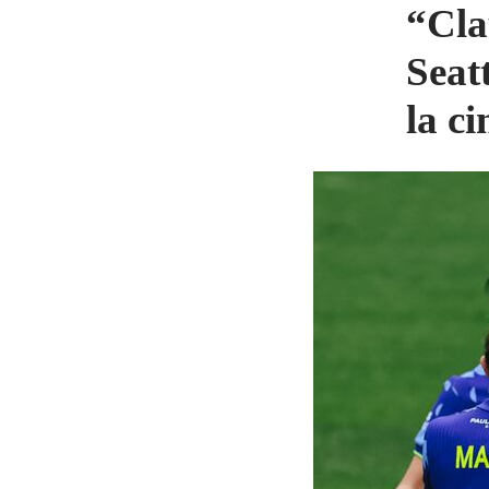
“Cla
Seat
la c