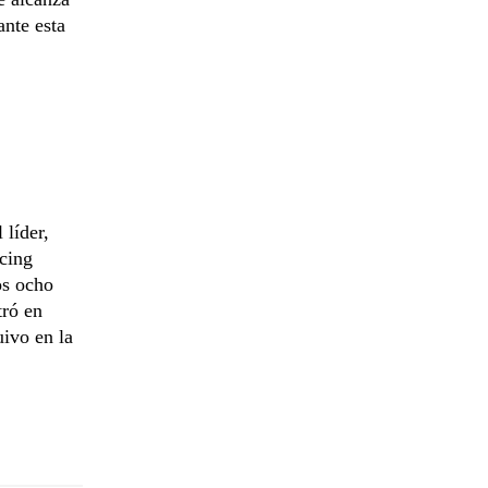
nte esta
 líder,
acing
os ocho
tró en
uivo en la