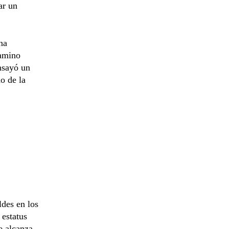
ar un
na
camino
ensayó un
do de la
ldes en los
 estatus
e alcanza