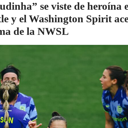
udinha” se viste de heroína 
tle y el Washington Spirit ac
ima de la NWSL