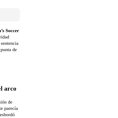
’s Soccer
ridad
 sentencia
 punta de
l arco
sión de
te parecía
esbordó