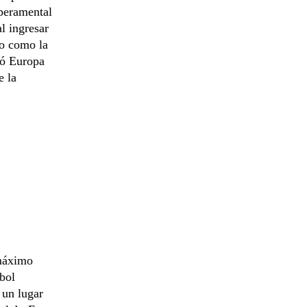
peramental
al ingresar
do como la
tó Europa
e la
 máximo
tbol
 un lugar