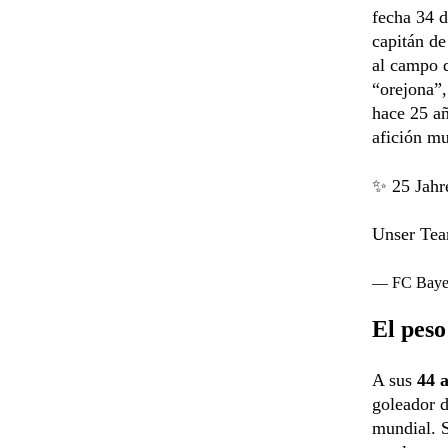
fecha 34 
capitán de
al campo 
“orejona”,
hace 25 añ
afición m
✨ 25 Jahr
Unser Te
— FC Baye
El peso
A sus
44 
goleador d
mundial. S