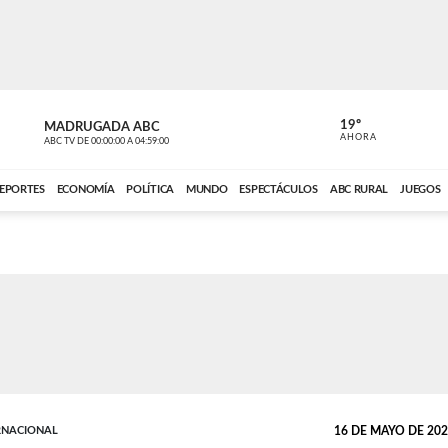
19º
MADRUGADA ABC
MADRUGAD
AHORA
ABC TV
DE
00:00:00
A
04:59:00
ABC CARDINAL 
EPORTES
ECONOMÍA
POLÍTICA
MUNDO
ESPECTÁCULOS
ABC RURAL
JUEGOS
RNACIONAL
16 DE MAYO DE 2026