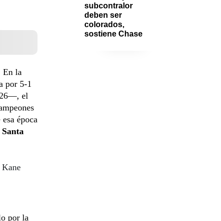
subcontralor 
deben ser 
colorados, 
sostiene Chase
 En la
a por 5-1
/26—, el
campeones
e esa época
 Santa
e Kane
o por la