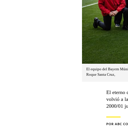
El equipo del Bayern Múni
Roque Santa Cruz,
El eterno 
volvió a l
2000/01 j
POR
ABC C