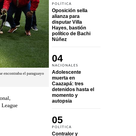
POLÍTICA
Oposición sella 
alianza para 
disputar Villa 
Hayes, bastión 
político de Bachi 
Núñez
04
NACIONALES
Adolescente 
se encontraba el paraguayo
muerta en 
Caazapá: tres 
detenidos hasta el 
momento y 
onal,
autopsia
s League
05
POLÍTICA
Contralor y 