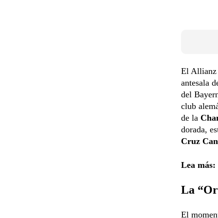
El Allianz
antesala d
del Bayern
club alem
de la
Cham
dorada, e
Cruz Can
Lea más:
La “Or
El momento