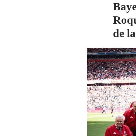
Baye
Roqu
de l