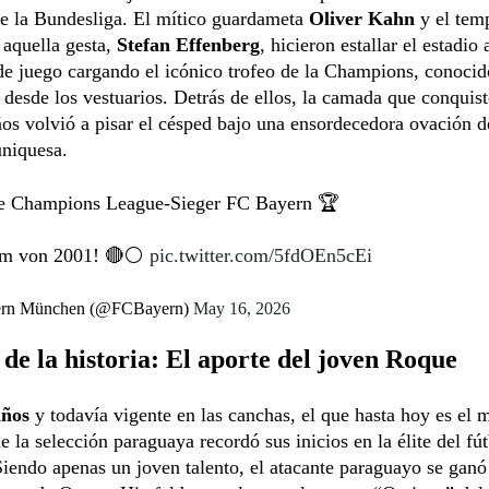
de la Bundesliga. El mítico guardameta
Oliver Kahn
y el tem
 aquella gesta,
Stefan Effenberg
, hicieron estallar el estadio 
de juego cargando el icónico trofeo de la Champions, conoci
 desde los vestuarios. Detrás de ellos, la camada que conquis
os volvió a pisar el césped bajo una ensordecedora ovación d
uniquesa.
e Champions League-Sieger FC Bayern 🏆
am von 2001! 🔴⚪️
pic.twitter.com/5fdOEn5cEi
rn München (@FCBayern)
May 16, 2026
 de la historia: El aporte del joven Roque
años
y todavía vigente en las canchas, el que hasta hoy es el
e la selección paraguaya recordó sus inicios en la élite del fú
iendo apenas un joven talento, el atacante paraguayo se ganó