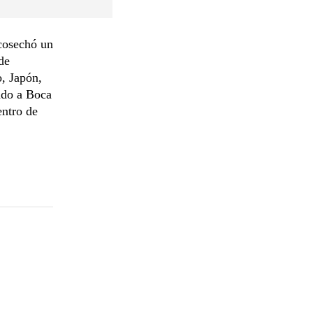
 cosechó un
de
o, Japón,
tado a Boca
entro de