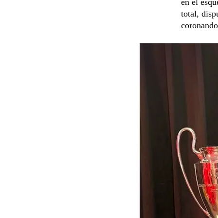
en el esqu
total, dis
coronando 