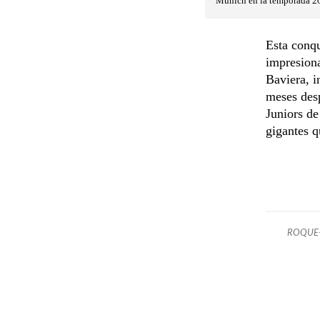
Múnich en la temporada 2
Esta conqu
impresiona
Baviera, i
meses desp
Juniors de
gigantes 
ROQUE