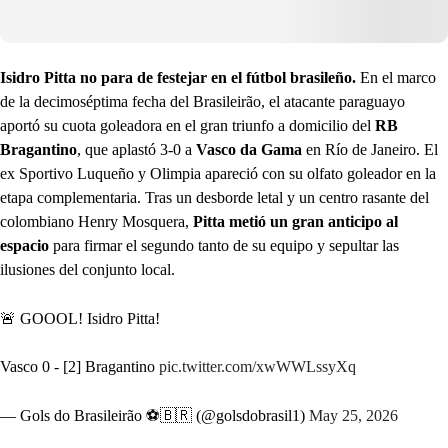
Isidro Pitta no para de festejar en el fútbol brasileño.
En el marco
de la decimoséptima fecha del Brasileirão, el atacante paraguayo
aportó su cuota goleadora en el gran triunfo a domicilio del
RB
Bragantino
, que aplastó 3-0 a
Vasco da Gama
en Río de Janeiro. El
ex Sportivo Luqueño y Olimpia apareció con su olfato goleador en la
etapa complementaria. Tras un desborde letal y un centro rasante del
colombiano Henry Mosquera,
Pitta metió un gran anticipo al
espacio
para firmar el segundo tanto de su equipo y sepultar las
ilusiones del conjunto local.
🚨 GOOOL! Isidro Pitta!
Vasco 0 - [2] Bragantino
pic.twitter.com/xwWWLssyXq
— Gols do Brasileirão ⚽️🇧🇷 (@golsdobrasil1)
May 25, 2026