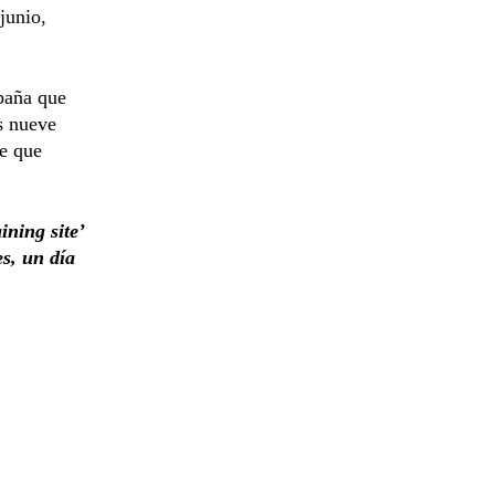
junio,
spaña que
s nueve
de que
ining site’
s, un día