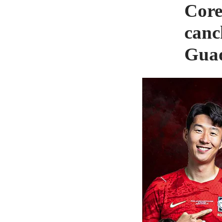
Core
canc
Guad