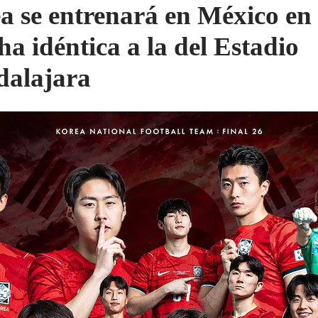
a se entrenará en México en
ha idéntica a la del Estadio
alajara