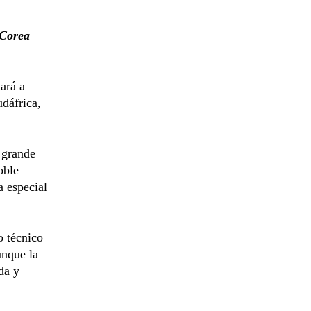
 Corea
ará a
dáfrica,
 grande
oble
a especial
o técnico
unque la
da y