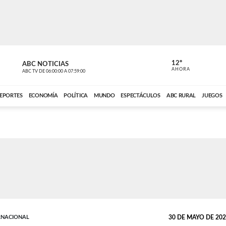
12º
ABC NOTICIAS
CONTACTO
AHORA
ABC TV
DE
06:00:00
A
07:59:00
ABC CARDINAL 
EPORTES
ECONOMÍA
POLÍTICA
MUNDO
ESPECTÁCULOS
ABC RURAL
JUEGOS
RNACIONAL
30 DE MAYO DE 2026