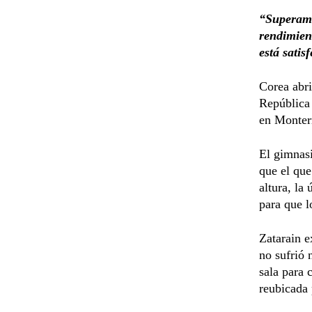
“Superamo
rendimien
está satis
Corea abri
República 
en Monter
El gimnasi
que el que
altura, la
para que l
Zatarain e
no sufrió 
sala para 
reubicada 