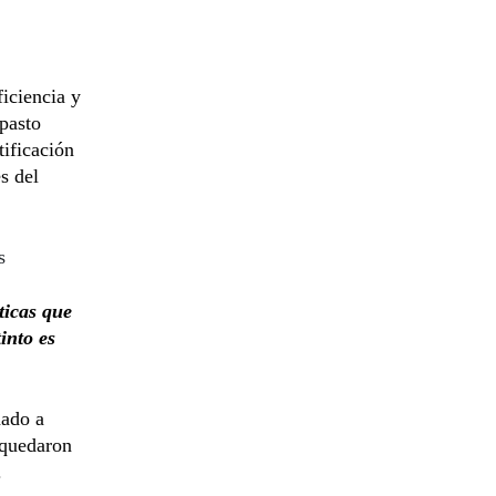
ficiencia y
 pasto
tificación
s del
s
ticas que
into es
nado a
 quedaron
.