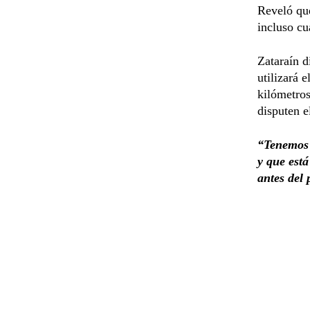
Reveló que
incluso cu
Zataraín d
utilizará e
kilómetros
disputen e
“Tenemos a
y que est
antes del 