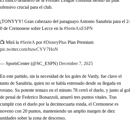
El mítico delantero de la Premier League continúa siendo un pilar
ofensivo crucial para el club.
¡TONYYY! Gran cabezazo del paraguayo Antonio Sanabria para el 2-
0 de Cremonese sobre Lecce en la
#SerieAxESPN
📺 Mirá la
#SerieA
por
#DisneyPlus
Plan Premium
pic.twitter.com/buwCYV7HoN
— SportsCenter (@SC_ESPN)
December 7, 2025
En este partido, sin la necesidad de los goles de Vardy, fue clave el
tanto de Sanabria, quien no se había estrenado desde su llegada en
verano. Su potente testazo en el minuto 78 cerró el duelo, y junto al gol
de penal de Federico Bonazzoli, amarró tres puntos vitales. Tras
cumplir con el duelo por la decimocuarta ronda, el Cremonese es
noveno con 20 puntos, manteniendo un amplio margen de diez
unidades sobre la zona de descenso.