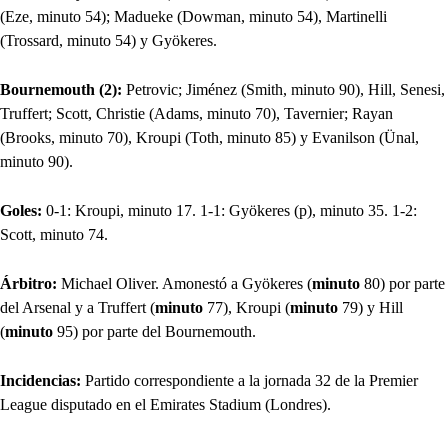
(Eze, minuto 54); Madueke (Dowman, minuto 54), Martinelli
(Trossard, minuto 54) y Gyökeres.
Bournemouth (2):
Petrovic; Jiménez (Smith, minuto 90), Hill, Senesi,
Truffert; Scott, Christie (Adams, minuto 70), Tavernier; Rayan
(Brooks, minuto 70), Kroupi (Toth, minuto 85) y Evanilson (Ünal,
minuto 90).
Goles:
0-1: Kroupi, minuto 17. 1-1: Gyökeres (p), minuto 35. 1-2:
Scott, minuto 74.
Árbitro:
Michael Oliver. Amonestó a Gyökeres (
minuto
80) por parte
del Arsenal y a Truffert (
minuto
77), Kroupi (
minuto
79) y Hill
(
minuto
95) por parte del Bournemouth.
Incidencias:
Partido correspondiente a la jornada 32 de la Premier
League disputado en el Emirates Stadium (Londres).