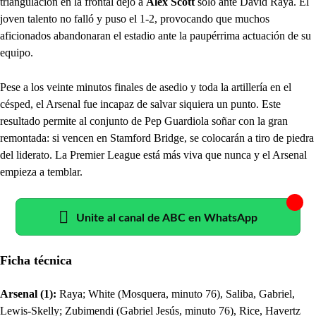
triangulación en la frontal dejó a
Alex Scott
solo ante David Raya. El
joven talento no falló y puso el 1-2, provocando que muchos
aficionados abandonaran el estadio ante la paupérrima actuación de su
equipo.
Pese a los veinte minutos finales de asedio y toda la artillería en el
césped, el Arsenal fue incapaz de salvar siquiera un punto. Este
resultado permite al conjunto de Pep Guardiola soñar con la gran
remontada: si vencen en Stamford Bridge, se colocarán a tiro de piedra
del liderato. La Premier League está más viva que nunca y el Arsenal
empieza a temblar.
Unite al canal de ABC en WhatsApp
Ficha técnica
Arsenal (1):
Raya; White (Mosquera, minuto 76), Saliba, Gabriel,
Lewis-Skelly; Zubimendi (Gabriel Jesús, minuto 76), Rice, Havertz