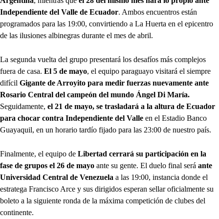
Argentina
, mientras que
el 28 del mismo mes hará lo propio ante
Independiente del Valle de Ecuador
. Ambos encuentros están
programados para las 19:00, convirtiendo a La Huerta en el epicentro
de las ilusiones albinegras durante el mes de abril.
La segunda vuelta del grupo presentará los desafíos más complejos
fuera de casa.
El 5 de mayo
, el equipo paraguayo visitará el siempre
difícil
Gigante de Arroyito para medir fuerzas nuevamente ante
Rosario Central del campeón del mundo Ángel Di María.
Seguidamente,
el 21 de mayo, se trasladará a la altura de Ecuador
para chocar contra Independiente del Valle
en el Estadio Banco
Guayaquil, en un horario tardío fijado para las 23:00 de nuestro país.
Finalmente, el equipo de
Libertad cerrará su participación en la
fase de grupos el 26 de mayo
ante su gente. El duelo final será
ante
Universidad Central de Venezuela
a las 19:00, instancia donde el
estratega Francisco Arce y sus dirigidos esperan sellar oficialmente su
boleto a la siguiente ronda de la máxima competición de clubes del
continente.