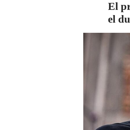
El p
el d