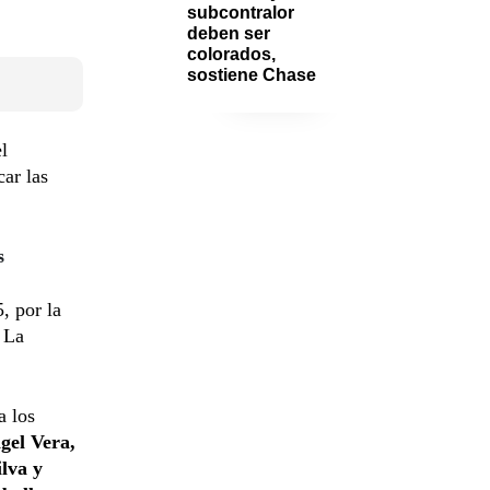
subcontralor 
deben ser 
colorados, 
sostiene Chase
el
car las
s
, por la
 La
a los
gel Vera,
lva y