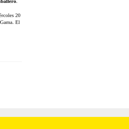
ballero
.
ércoles 20
a Gama. El