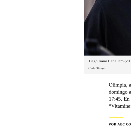
Tiago Isaías Caballero (20 
Club Olimpia
Olimpia, a
domingo al
17:45. En 
“Vitamina
POR
ABC C