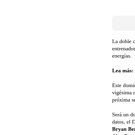
La doble 
entrenado
energías.
Lea más
:
Este domin
vigésima r
próxima s
Será un du
datos, el 
Bryan Ben