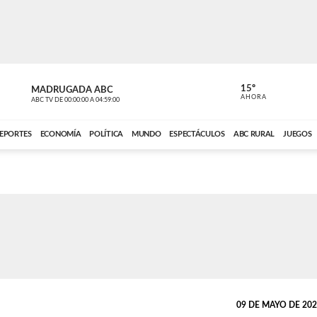
15º
MADRUGADA ABC
MADRUGAD
AHORA
ABC TV
DE
00:00:00
A
04:59:00
ABC CARDINAL 
EPORTES
ECONOMÍA
POLÍTICA
MUNDO
ESPECTÁCULOS
ABC RURAL
JUEGOS
09 DE MAYO DE 2026