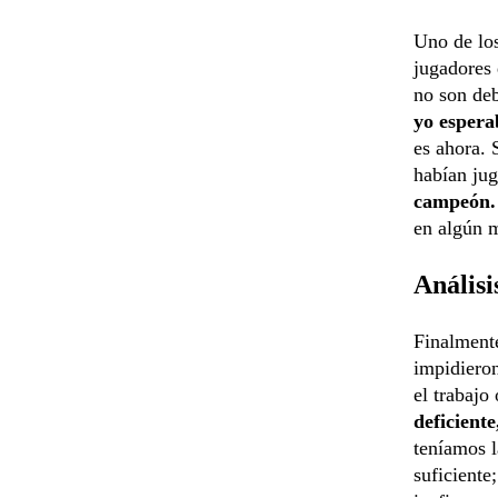
Uno de los
jugadores 
no son deb
yo espera
es ahora. 
habían ju
campeón.
en algún m
Análisi
Finalmente
impidieron
el trabajo
deficiente
teníamos l
suficient