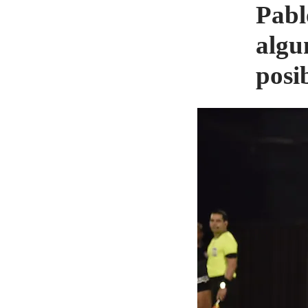
Pabl
algu
posi