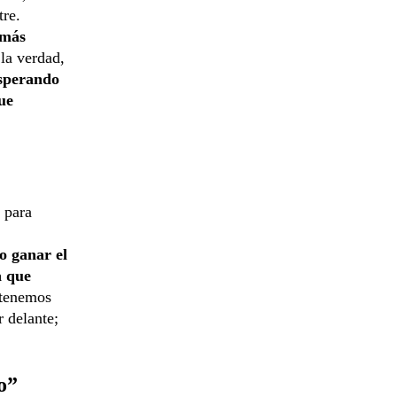
tre.
 más
la verdad,
esperando
ue
a para
o ganar el
a que
 tenemos
r delante;
o”