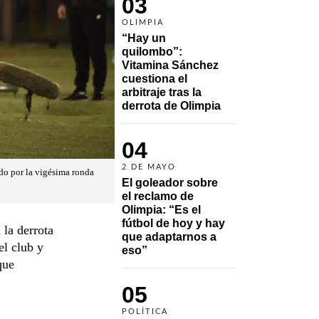
03
OLIMPIA
“Hay un 
quilombo”: 
Vitamina Sánchez 
cuestiona el 
arbitraje tras la 
derrota de Olimpia
04
2 DE MAYO
do por la vigésima ronda
El goleador sobre 
el reclamo de 
Olimpia: “Es el 
fútbol de hoy y hay 
 la derrota
que adaptarnos a 
el club y
eso”
que
05
POLÍTICA