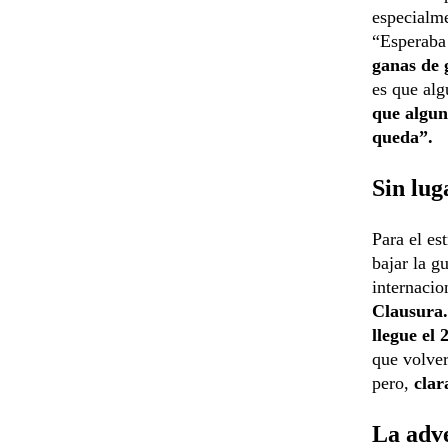
especialme
“Esperaba
ganas de 
es que alg
que algun
queda”.
Sin lug
Para el es
bajar la g
internacio
Clausura.
llegue el 
que volver
pero,
clar
La adve