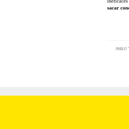
ineficaces
sacar con
PABLO 