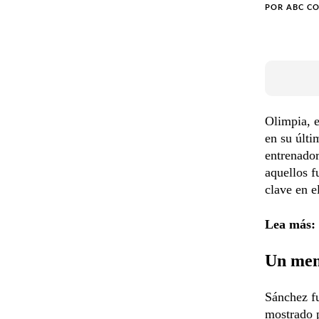
POR
ABC C
Olimpia, e
en su últi
entrenado
aquellos f
clave en e
Lea más:
Un mens
Sánchez fu
mostrado p