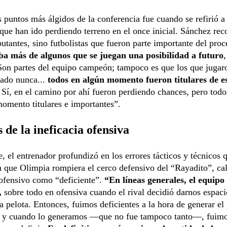
 puntos más álgidos de la conferencia fue cuando se refirió a
que han ido perdiendo terreno en el once inicial. Sánchez rec
utantes, sino futbolistas que fueron parte importante del proc
ba más de algunos que se juegan una posibilidad a futuro
Son partes del equipo campeón; tampoco es que los que jugar
gado nunca...
todos en algún momento fueron titulares de e
Sí, en el camino por ahí fueron perdiendo chances, pero todo
omento titulares e importantes”.
s de la ineficacia ofensiva
, el entrenador profundizó en los errores tácticos y técnicos 
 que Olimpia rompiera el cerco defensivo del “Rayadito”, ca
 ofensivo como “deficiente”.
“En líneas generales, el equipo
,
sobre todo en ofensiva cuando el rival decidió darnos espaci
a pelota. Entonces, fuimos deficientes a la hora de generar el 
e; y cuando lo generamos —que no fue tampoco tanto—, fuim