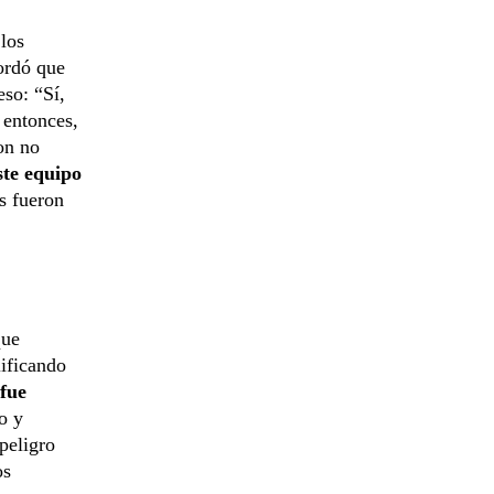
 los
ordó que
eso: “Sí,
, entonces,
on no
ste equipo
s fueron
que
lificando
 fue
o y
peligro
os