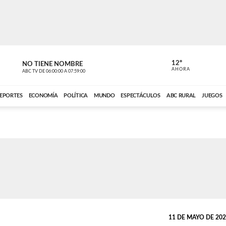
12º
NO TIENE NOMBRE
ABC RURAL
AHORA
ABC TV
DE
06:00:00
A
07:59:00
ABC CARDINAL 
EPORTES
ECONOMÍA
POLÍTICA
MUNDO
ESPECTÁCULOS
ABC RURAL
JUEGOS
11 DE MAYO DE 2026