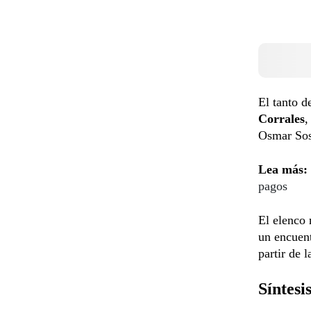
El tanto d
Corrales
,
Osmar Sosa
Lea más:
pagos
El elenco 
un encuen
partir de 
Síntesi