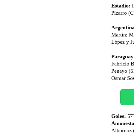
Estadio:
R
Pizarro (
Argentina
Martín; Ma
López y J
Paraguay
Fabricio B
Penayo (6
Osmar So
Goles:
57´
Amonesta
Albornoz (