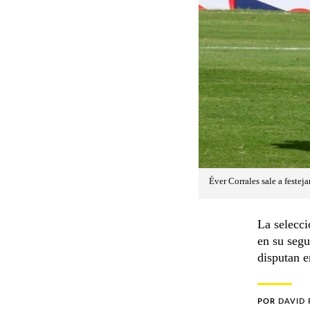
Éver Corrales sale a festej
La selecci
en su segu
disputan e
POR
DAVID