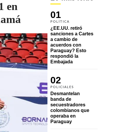
1 en
01
anamá
POLÍTICA
¿EE.UU. retiró 
sanciones a Cartes 
a cambio de 
acuerdos con 
Paraguay? Esto 
respondió la 
Embajada
02
POLICIALES
Desmantelan 
banda de 
secuestradores 
colombianos que 
operaba en 
Paraguay