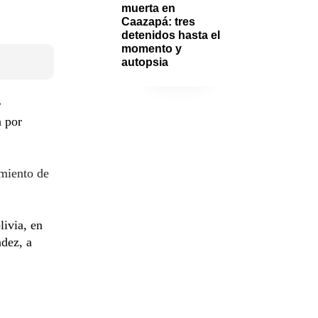
muerta en 
Caazapá: tres 
detenidos hasta el 
momento y 
autopsia
r
a por
imiento de
livia, en
dez, a