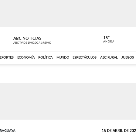
15º
ABC NOTICIAS
CARDINAL 
AHORA
ABC TV
DE
19:00:00
A
19:59:00
ABC CARDINAL 
EPORTES
ECONOMÍA
POLÍTICA
MUNDO
ESPECTÁCULOS
ABC RURAL
JUEGOS
ARAGUAYA
15 DE ABRIL DE 2026