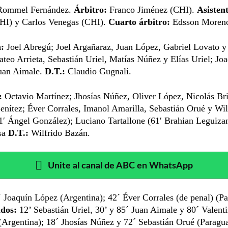
ommel Fernández.
Árbitro:
Franco Jiménez (CHI).
Asistent
CHI) y Carlos Venegas (CHI).
Cuarto árbitro:
Edsson Moreno
:
Joel Abregú; Joel Argañaraz, Juan López, Gabriel Lovato 
teo Arrieta, Sebastián Uriel, Matías Núñez y Elías Uriel; Jo
uan Aimale.
D.T.:
Claudio Gugnali.
:
Octavio Martínez; Jhosías Núñez, Oliver López, Nicolás Bri
enítez; Éver Corrales, Imanol Amarilla, Sebastián Orué y Wi
1′ Ángel González); Luciano Tartallone (61′ Brahian Leguiz
sa
D.T.:
Wilfrido Bazán.
Unite al canal de ABC en WhatsApp
 Joaquín López (Argentina); 42´ Éver Corrales (de penal) (Pa
dos:
12’ Sebastián Uriel, 30’ y 85´ Juan Aimale y 80´ Valent
Argentina); 18´ Jhosías Núñez y 72´ Sebastián Orué (Paragu