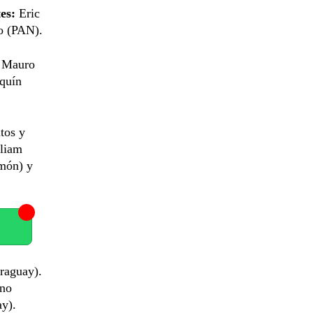
es:
Eric
 (PAN).
y Mauro
aquín
tos y
lliam
amón) y
raguay).
ino
ay).