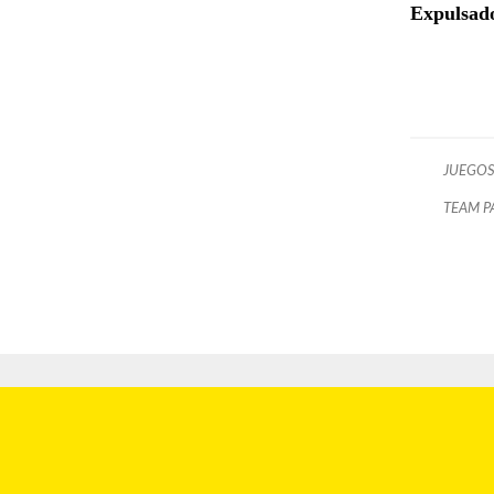
Expulsad
JUEGOS
TEAM P