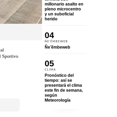
millonario asalto en 
pleno microcentro 
y un suboficial 
herido
04
ÑE'ẼMBEWEB
Ñe’ẽmbeweb
al
l Sportivo
05
CLIMA
Pronóstico del 
tiempo: así se 
presentará el clima 
este fin de semana, 
según 
Meteorología