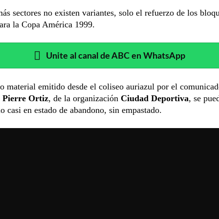
ás sectores no existen variantes, solo el refuerzo de los bloq
ara la Copa América 1999.
Unite al canal de ABC en WhatsApp
o material emitido desde el coliseo auriazul por el comunicad
 Pierre Ortiz
, de la organización
Ciudad Deportiva
,
se pued
io casi en estado de abandono, sin empastado.