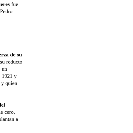
ceres
fue
 Pedro
erza de su
 su reducto
a un
n 1921 y
 y quien
del
de cero,
plantan a