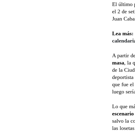
El último 
el 2 de se
Juan Cabal
Lea más
:
calendari
A partir d
masa
, la 
de la Ciu
deportista
que fue el
luego serí
Lo que más
escenario
salvo la c
las loseta