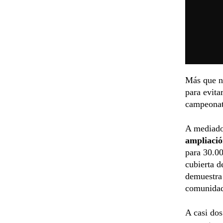
Más que n
para evita
campeonat
A mediado
ampliació
para 30.00
cubierta d
demuestra 
comunidad
A casi dos