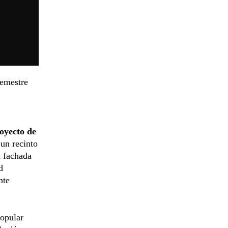
semestre
royecto de
un recinto
a fachada
d
nte
popular