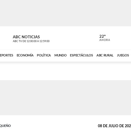
22º
ABC NOTICIAS
CARDINAL 
AHORA
ABC TV
DE
12:00:00
A
12:59:00
ABC CARDINAL 
EPORTES
ECONOMÍA
POLÍTICA
MUNDO
ESPECTÁCULOS
ABC RURAL
JUEGOS
UQUEÑO
08 DE JULIO DE 2026