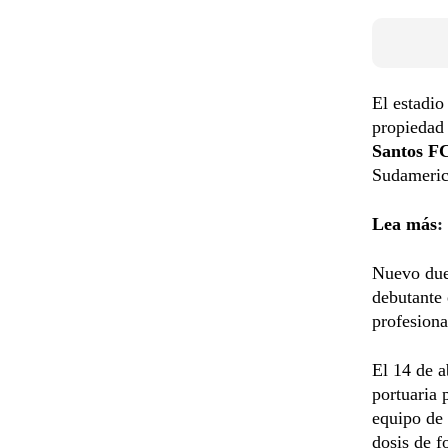
El estadio
propiedad 
Santos F
Sudameric
Lea más
:
Nuevo duel
debutante 
profesiona
El 14 de a
portuaria 
equipo de 
dosis de f