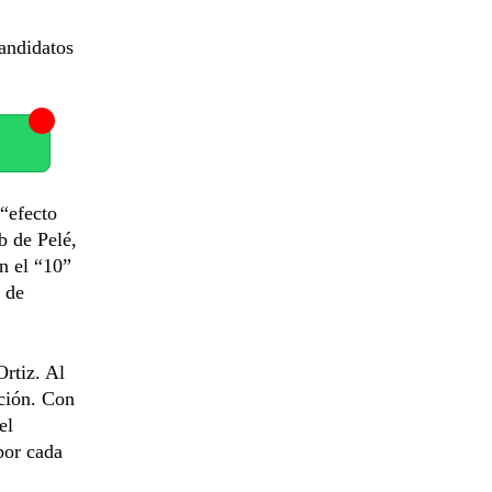
andidatos
 “efecto
b de Pelé,
on el “10”
 de
rtiz. Al
ación. Con
el
por cada