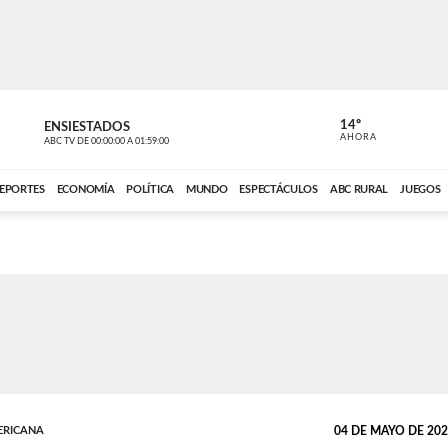
14º
ENSIESTADOS
VOCES DEL
AHORA
ABC TV
DE
00:00:00
A
01:59:00
ABC CARDINAL 
EPORTES
ECONOMÍA
POLÍTICA
MUNDO
ESPECTÁCULOS
ABC RURAL
JUEGOS
ERICANA
04 DE MAYO DE 2026