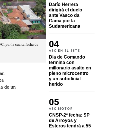
Darío Herrera 
dirigirá el duelo 
ante Vasco da 
Gama por la 
Sudamericana
04
FC, por la cuarta fecha de
ABC EN EL ESTE
Día de Comando 
termina con 
millonario asalto en 
uan
pleno microcentro 
y un suboficial 
pa
herido
ia de un
05
ABC MOTOR
CNSP-2ª fecha: SP 
de Arroyos y 
Esteros tendrá a 55 