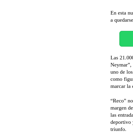
En esta nu
a quedarse
Las 21.000
Neymar”, u
uno de los
como figur
marcar la 
“Reco” no
margen de 
las entrad
deportivo 
triunfo.