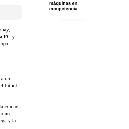
máquinas en 
competencia
mbay,
ta FC
y
Copa
 a un
el fútbol
la ciudad
do un
ega y la