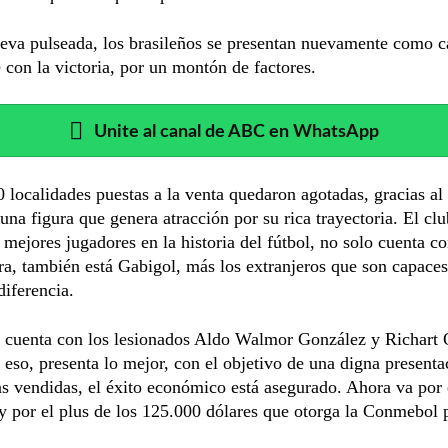
eva pulseada, los brasileños se presentan nuevamente como c
 con la victoria, por un montón de factores.
Unite al canal de ABC en WhatsApp
 localidades puestas a la venta quedaron agotadas, gracias al
na figura que genera atracción por su rica trayectoria. El clu
 mejores jugadores en la historia del fútbol, no solo cuenta c
a, también está Gabigol, más los extranjeros que son capaces
diferencia.
 cuenta con los lesionados Aldo Walmor González y Richart O
eso, presenta lo mejor, con el objetivo de una digna present
as vendidas, el éxito económico está asegurado. Ahora va por 
y por el plus de los 125.000 dólares que otorga la Conmebol 