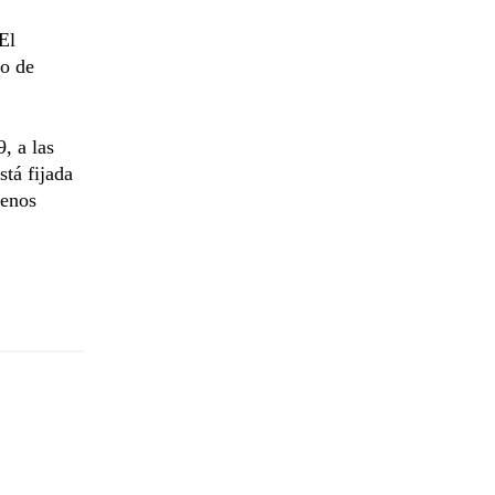
El
to de
, a las
stá fijada
uenos