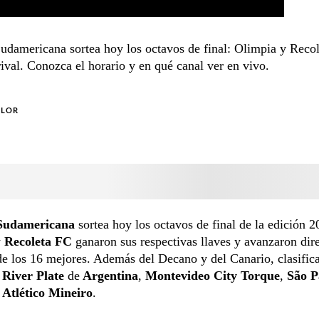
udamericana sortea hoy los octavos de final: Olimpia y Reco
ival. Conozca el horario y en qué canal ver en vivo.
OLOR
Sudamericana
sortea hoy los octavos de final de la edición 2
y
Recoleta FC
ganaron sus respectivas llaves y avanzaron dir
 de los 16 mejores. Además del Decano y del Canario, clasific
River Plate
de
Argentina
,
Montevideo City Torque
,
São P
y
Atlético Mineiro
.