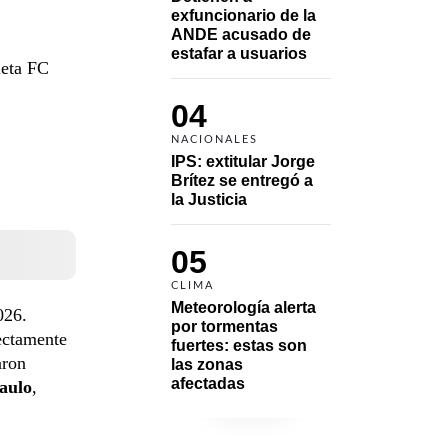
exfuncionario de la 
ANDE acusado de 
estafar a usuarios
leta FC
04
NACIONALES
IPS: extitular Jorge 
Brítez se entregó a 
la Justicia
05
CLIMA
Meteorología alerta 
026.
por tormentas 
ectamente
fuertes: estas son 
aron
las zonas 
afectadas
aulo
,