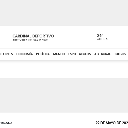
26º
CARDINAL DEPORTIVO
CARDINAL 
AHORA
ABC TV
DE
11:30:00
A
11:59:00
ABC CARDINAL 
EPORTES
ECONOMÍA
POLÍTICA
MUNDO
ESPECTÁCULOS
ABC RURAL
JUEGOS
ERICANA
29 DE MAYO DE 2026