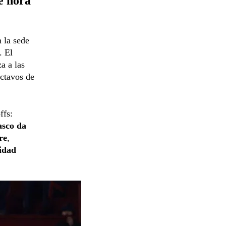
é hora
 la sede
. El
a a las
octavos de
ffs:
asco da
re
,
idad