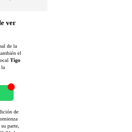
e ver
nal de la
también el
local
Tigo
 la
dición de
 comienza
su parte,