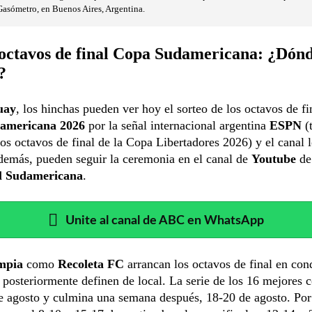
Gasómetro, en Buenos Aires, Argentina.
 octavos de final Copa Sudamericana: ¿Dónd
?
uay
, los hinchas pueden ver hoy el sorteo de los octavos de fi
americana 2026
por la señal internacional argentina
ESPN
(
los octavos de final de la Copa Libertadores 2026) y el canal 
demás, pueden seguir la ceremonia en el canal de
Youtube
de
 Sudamericana
.
Unite al canal de ABC en WhatsApp
mpia
como
Recoleta FC
arrancan los octavos de final en con
y posteriormente definen de local. La serie de los 16 mejores
e agosto y culmina una semana después, 18-20 de agosto. Por 