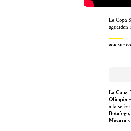
La Copa S
aguardan r
POR
ABC C
La
Copa 
Olimpia
a la serie
Botafogo
,
Macará