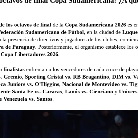
octavos de final Copa Sudamericana: ¿A qu
de los octavos de final
de la
Copa Sudamericana 2026
es en
ederación Sudamericana de Fútbol
, en la ciudad de
Luque
n la presencia de directivos y jugadores de los clubes, comienz
ra de Paraguay
. Posteriormente, el organismo establece los 
a
Copa Libertadores 2026
.
 finalistas
enfrentan a los vencedores de cada cruce de playo
s. Gremio
,
Sporting Cristal vs. RB Bragantino
,
DIM vs. V
ca Juniors vs. O’Higgins
,
Nacional de Montevideo vs. Tig
ente Santa Fe vs. Caracas
,
Lanús vs. Cienciano
y
Univers
e Venezuela vs. Santos
.