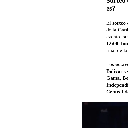
Sorteo 
es?
El
sorteo 
de la
Conf
evento, si
12:00
,
ho
final de l
Los
octavo
Bolívar v
Gama
,
Bo
Independi
Central d