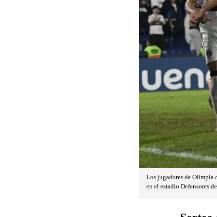
Los jugadores de Olimpia c
en el estadio Defensores d