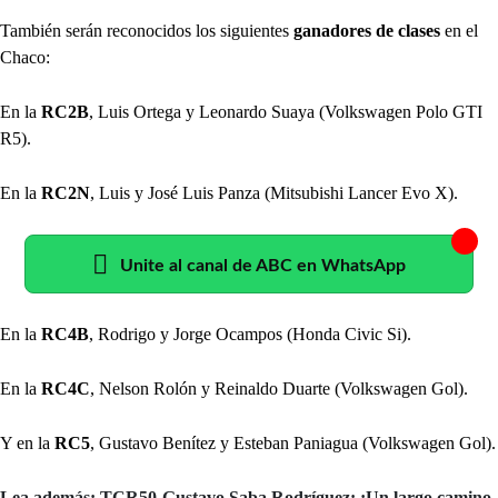
También serán reconocidos los siguientes
ganadores de clases
en el
Chaco:
En la
RC2B
, Luis Ortega y Leonardo Suaya (Volkswagen Polo GTI
R5).
En la
RC2N
, Luis y José Luis Panza (Mitsubishi Lancer Evo X).
Unite al canal de ABC en WhatsApp
En la
RC4B
, Rodrigo y Jorge Ocampos (Honda Civic Si).
En la
RC4C
, Nelson Rolón y Reinaldo Duarte (Volkswagen Gol).
Y en la
RC5
, Gustavo Benítez y Esteban Paniagua (Volkswagen Gol).
Lea además: TCR50-Gustavo Saba Rodríguez: ¡Un largo camino