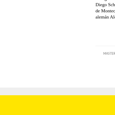
Diego Schw
de Monteca
alemán Al
MASTER