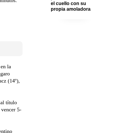
 minutos.
el cuello con su 
propia amoladora
en la
lgaro
cz (14º),
l título
s vencer 5-
entino