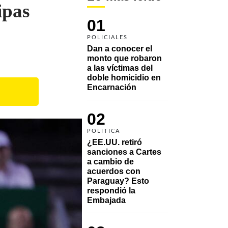
ipas
01
POLICIALES
Dan a conocer el 
monto que robaron 
a las víctimas del 
doble homicidio en 
Encarnación
02
POLÍTICA
¿EE.UU. retiró 
sanciones a Cartes 
a cambio de 
acuerdos con 
Paraguay? Esto 
respondió la 
Embajada