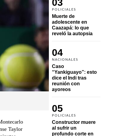
03
POLICIALES
Muerte de 
adolescente en 
Caazapá: lo que 
reveló la autopsia
04
NACIONALES
Caso 
“Yankiguayo”: esto 
dice el Indi tras 
reunión con 
ayoreos
05
POLICIALES
 Montecarlo
Constructor muere 
al sufrir un 
ense Taylor
profundo corte en 