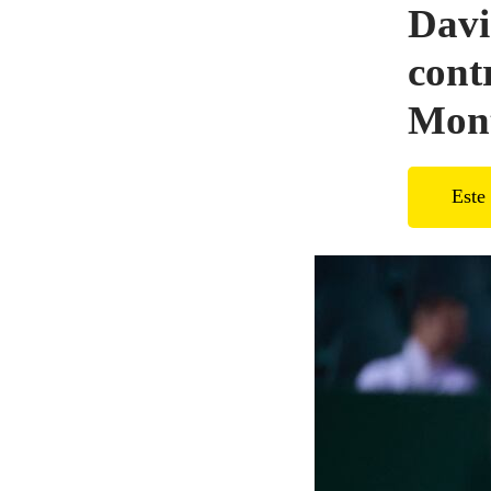
Davi
cont
Mont
Este 