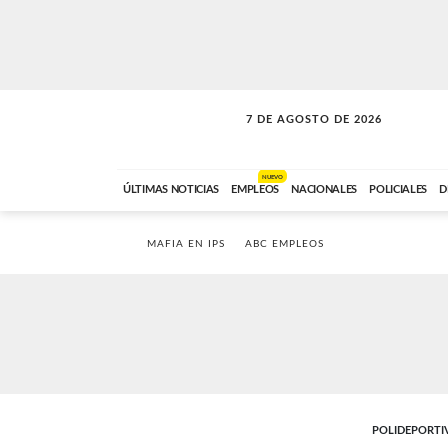
7 DE AGOSTO DE 2026
SOLO MÚSICA
ABC FM
18:00 A 23:59
NUEVO
ÚLTIMAS NOTICIAS
EMPLEOS
NACIONALES
POLICIALES
D
MAFIA EN IPS
ABC EMPLEOS
POLIDEPORTI