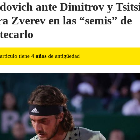
dovich ante Dimitrov y Tsits
ra Zverev en las “semis” de
ecarlo
artículo tiene
4
año
s
de antigüedad