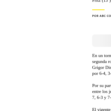
Fritz (13º
POR
ABC C
En un tor
segunda ro
Grigor Dim
por 6-4, 3
Por su par
entre los 
7, 6-3 y 7
El vigente