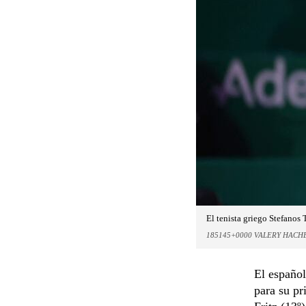
El tenista griego Stefanos T
185145+0000 VALERY HACH
El español
para su pr