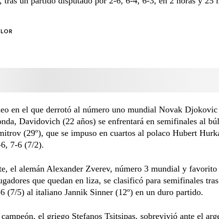
), tras un partido disputado por 2-6, 6-4, 6-3, en 2 horas y 25
OLOR
neo en el que derrotó al número uno mundial Novak Djokovic 
nda, Davidovich (22 años) se enfrentará en semifinales al bú
itrov (29º), que se impuso en cuartos al polaco Hubert Hurka
-6, 7-6 (7/2).
te, el alemán Alexander Zverev, número 3 mundial y favorito a
jugadores que quedan en liza, se clasificó para semifinales tra
-6 (7/5) al italiano Jannik Sinner (12º) en un duro partido.
 campeón, el griego Stefanos Tsitsipas, sobrevivió ante el arg