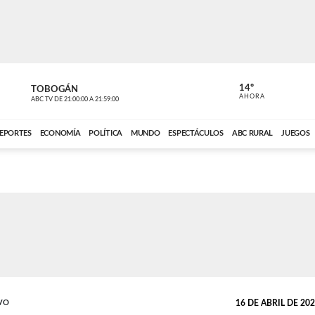
14º
TOBOGÁN
DE TODO 
AHORA
ABC TV
DE
21:00:00
A
21:59:00
ABC CARDINAL 
EPORTES
ECONOMÍA
POLÍTICA
MUNDO
ESPECTÁCULOS
ABC RURAL
JUEGOS
VO
16 DE ABRIL DE 2022