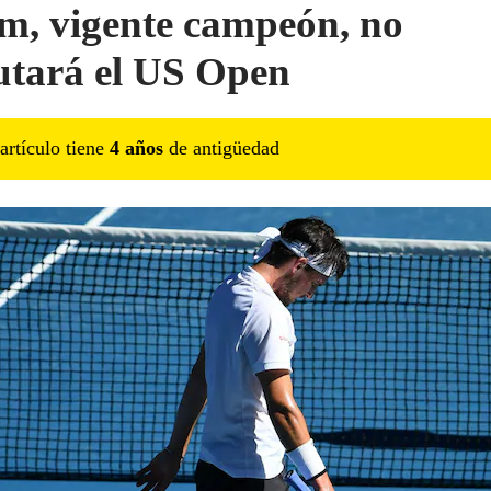
m, vigente campeón, no
utará el US Open
artículo tiene
4
año
s
de antigüedad