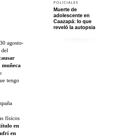
POLICIALES
Muerte de 
adolescente en 
Caazapá: lo que 
reveló la autopsia
30 agosto-
 del
causar
mi muñeca
o
que tengo
mpaña
s físicos
ítulo en
ufrí en