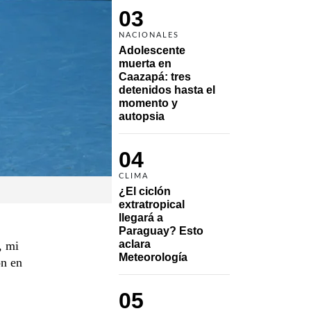
03
NACIONALES
Adolescente 
muerta en 
Caazapá: tres 
detenidos hasta el 
momento y 
autopsia
04
CLIMA
¿El ciclón 
extratropical 
llegará a 
Paraguay? Esto 
aclara 
, mi
Meteorología
ón en
05