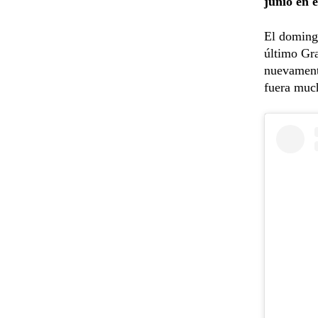
junio en 
El domingo
último Gra
nuevamente
fuera muc