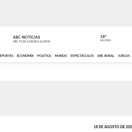
18º
ABC NOTICIAS
ANCHO PER
AHORA
ABC TV
DE
16:00:00
A
16:59:00
ABC CARDINAL 
EPORTES
ECONOMÍA
POLÍTICA
MUNDO
ESPECTÁCULOS
ABC RURAL
JUEGOS
18 DE AGOSTO DE 2021