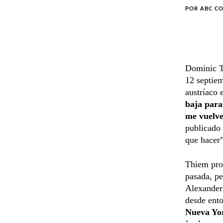
POR
ABC C
Dominic Th
12 septiem
austríaco 
baja para
me vuelve
publicado
que hacer”
Thiem pro
pasada, pe
Alexander 
desde ent
Nueva Yor