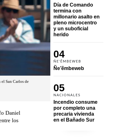
Día de Comando 
termina con 
millonario asalto en 
pleno microcentro 
y un suboficial 
herido
04
ÑE'ẼMBEWEB
Ñe’ẽmbeweb
 el San Carlos de
05
NACIONALES
Incendio consume 
por completo una 
fo Daniel
precaria vivienda 
entre los
en el Bañado Sur