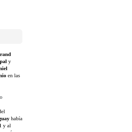
rand
ipal
y
niel
unio
en las
vo
del
guay
había
1
y al