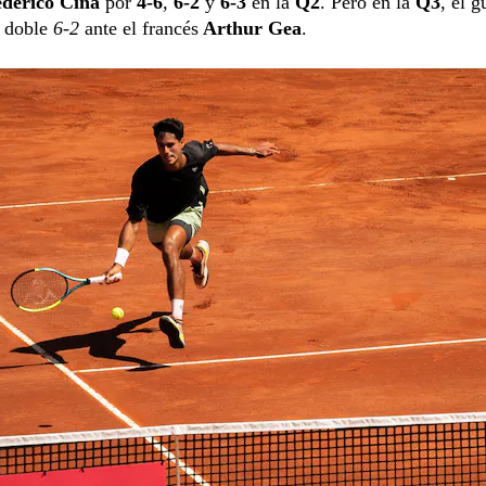
derico Cina
por
4-6
,
6-2
y
6-3
en la
Q2
. Pero en la
Q3
, el g
r doble
6-2
ante el francés
Arthur Gea
.