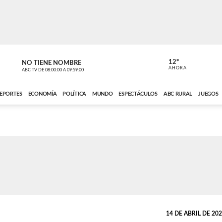
12º
NO TIENE NOMBRE
NO TIENE 
AHORA
ABC TV
DE
08:00:00
A
09:59:00
ABC CARDINAL 
EPORTES
ECONOMÍA
POLÍTICA
MUNDO
ESPECTÁCULOS
ABC RURAL
JUEGOS
14 DE ABRIL DE 2026