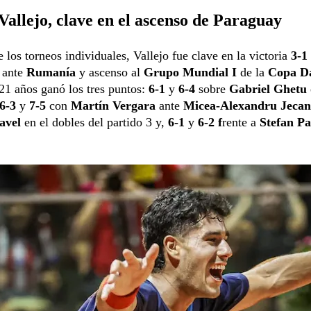
Vallejo, clave en el ascenso de Paraguay
los torneos individuales, Vallejo fue clave en la victoria
3-1
ante
Rumanía
y ascenso al
Grupo Mundial I
de la
Copa D
 21 años ganó los tres puntos:
6-1
y
6-4
sobre
Gabriel Ghetu
6-3
y
7-5
con
Martín Vergara
ante
Micea-Alexandru Jecan
avel
en el dobles del partido 3 y,
6-1
y
6-2 f
rente a
Stefan Pa