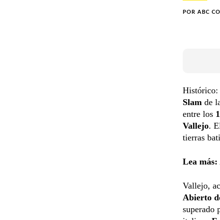
POR
ABC C
Histórico:
Slam
de la
entre los
1
Vallejo
. E
tierras ba
Lea más:
Vallejo, a
Abierto d
superado 