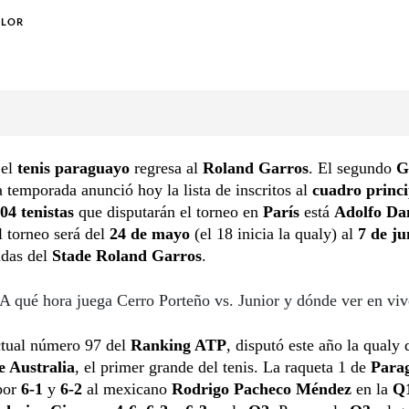
OLOR
 el
tenis paraguayo
regresa al
Roland Garros
. El segundo
G
 temporada anunció hoy la lista de inscritos al
cuadro princ
04 tenistas
que disputarán el torneo en
París
está
Adolfo Da
l torneo será del
24 de mayo
(el 18 inicia la qualy) al
7 de j
tidas del
Stade Roland Garros
.
A qué hora juega Cerro Porteño vs. Junior y dónde ver en vi
ctual número 97 del
Ranking ATP
, disputó este año la qualy 
e Australia
, el primer grande del tenis. La raqueta 1 de
Para
por
6-1
y
6-2
al mexicano
Rodrigo Pacheco Méndez
en la
Q