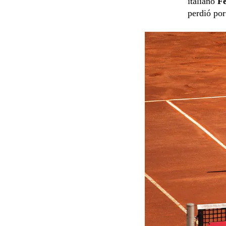
italiano
Fe
perdió po