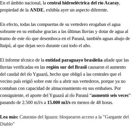
En el ámbito nacional, la
central hidroeléctrica del río Acaray
,
propiedad de la
ANDE
, exhibía ayer un aspecto diferente.
En efecto, todas las compuertas de su vertedero erogaban el agua
sobrante en su embalse gracias a las últimas lluvias y dotar de agua al
tramo de este río que desemboca en el Paraná, también aguas abajo de
Itaipú, al que dejan seco durante casi todo el año.
El informe técnico de la
entidad paraguayo brasileña
añade que las
lluvias verificadas en las
región sur del Brasil
causaron el aumento
del caudal del río Yguazú, hecho que obligó a las centrales que el
vecino país erigió sobre este río a abrir sus vertederos, porque ya no
contaban con capacidad de almacenamiento en sus embalses. Por
consiguiente, el aporte del Yguazú al río Paraná “
aumentó seis veces
”
pasando de 2.500 m3/s a
15.000 m3/s
en menos de 48 horas.
Lea más:
Cataratas del Iguazu: bloquearon acceso a la "Gargante del
Diablo"