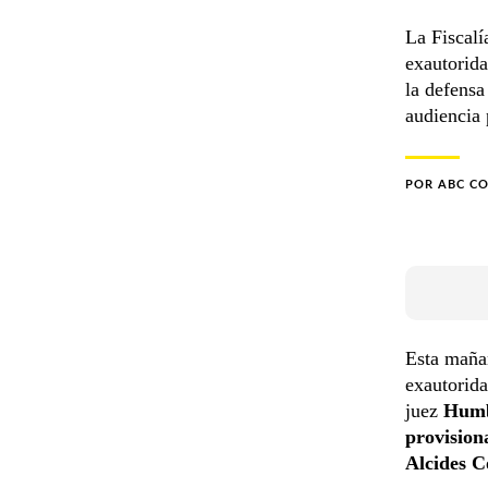
La Fiscalí
exautorida
la defensa
audiencia 
POR
ABC C
Esta mañan
exautorid
juez
Humb
provision
Alcides C