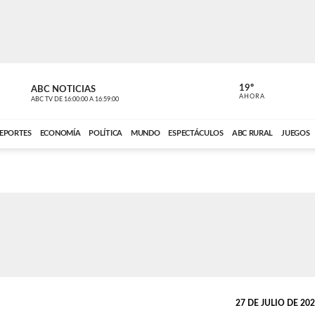
19º
ABC NOTICIAS
ANCHO PER
AHORA
ABC TV
DE
16:00:00
A
16:59:00
ABC CARDINAL 
EPORTES
ECONOMÍA
POLÍTICA
MUNDO
ESPECTÁCULOS
ABC RURAL
JUEGOS
27 DE JULIO DE 2023