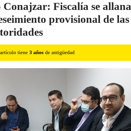
 Conajzar: Fiscalía se allana
eseimiento provisional de las
toridades
artículo tiene
3
año
s
de antigüedad