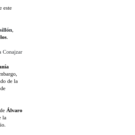
e este
illón
,
los
.
la Conajzar
anía
embargo,
do de la
 de
de
Álvaro
 la
io.