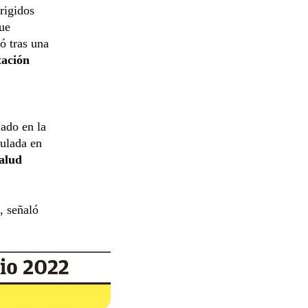
rigidos
que
zó tras una
tación
lado en la
pulada en
alud
, señaló