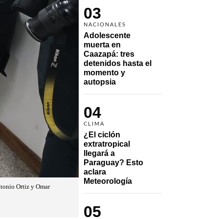
03
NACIONALES
Adolescente 
muerta en 
Caazapá: tres 
detenidos hasta el 
momento y 
autopsia
04
CLIMA
¿El ciclón 
extratropical 
llegará a 
Paraguay? Esto 
aclara 
Meteorología
ntonio Ortiz y Omar
05