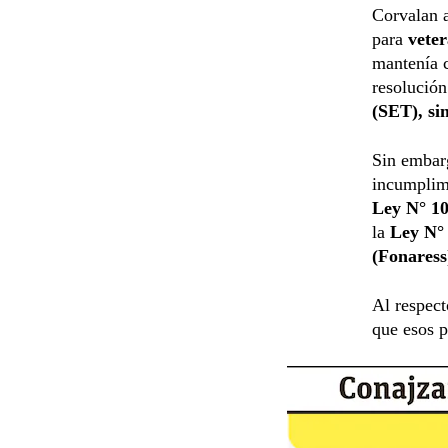
Corvalan a
para
veter
mantenía c
resolución
(SET), si
Sin embarg
incumplim
Ley N° 1
la
Ley N°
(Fonaress
Al respec
que esos p