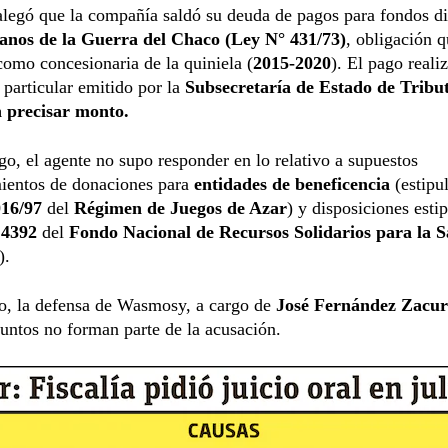
legó que la compañía saldó su deuda de pagos para fondos di
anos de la Guerra del Chaco (Ley N° 431/73)
, obligación 
omo concesionaria de la quiniela (
2015-2020
). El pago reali
 particular emitido por la
Subsecretaría de Estado de Tribu
n precisar monto.
o, el agente no supo responder en lo relativo a supuestos
ientos de donaciones para
entidades de beneficencia
(estipu
016/97
del
Régimen de Juegos de Azar
) y disposiciones esti
 4392
del
Fondo Nacional de Recursos Solidarios para la S
).
to, la defensa de Wasmosy, a cargo de
José Fernández Zacur
untos no forman parte de la acusación.