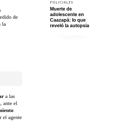
POLICIALES
Muerte de 
s
adolescente en 
pedido de
Caazapá: lo que 
 la
reveló la autopsia
ar
a las
)
, ante el
miento
r el agente