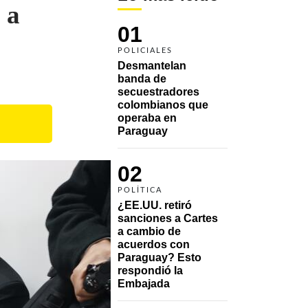
 a
01
POLICIALES
Desmantelan 
banda de 
secuestradores 
colombianos que 
operaba en 
Paraguay
02
POLÍTICA
¿EE.UU. retiró 
sanciones a Cartes 
a cambio de 
acuerdos con 
Paraguay? Esto 
respondió la 
Embajada